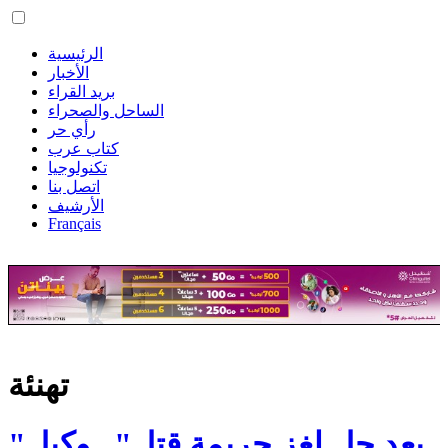
الرئيسية
الأخبار
بريد القراء
الساحل والصحراء
رأي حر
كتاب عرب
تكنولوجيا
اتصل بنا
الأرشيف
Français
تهنئة
"بعد حل لغز جريمة قتل".. وكيل