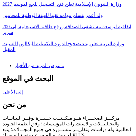
وزارة الشؤون الإسلامية تعلن فتح التسجيل للحج لموسم 2027
ولد أعمر يتسلم مهامه نقيبا للهيئة الوطنية للمحامين
اتفاقية لتوسعة مستشفى الصداقة ورفع طاقته الاستيعابية إلى 200
سرير
وزارة التربية تعلن بدء تصحيح الدورة التكميلية للبكالوريا السبت
المقبل
عرض المزيد من الأخبار...
البحث في الموقع
إلى الأعلى
من نحن
مركـــز الصحـــراء هــو مـكــتــب خــبــرة يوفــر البيـانــات
والتحـلـيــلات والاستشارات للمؤسسات؛ وفق أنظمة الجـودة
العالمية وله دراسات وتقاريــر منشــورة في جميع المجــالات؛ يتبع
له موقــع الصحراء ومنصة الصحراء PLUS.