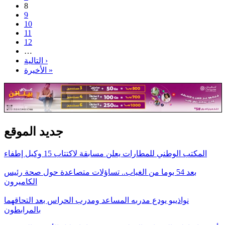
8
9
10
11
12
…
التالية ›
الأخيرة »
جديد الموقع
المكتب الوطني للمطارات يعلن مسابقة لاكتتاب 15 وكيل إطفاء
بعد 54 يوما من الغياب.. تساؤلات متصاعدة حول صحة رئيس
الكاميرون
نواذيبو يودع مدربه المساعد ومدرب الحراس بعد التحاقهما
بالمرابطون