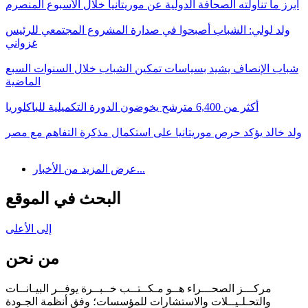
أبرز ما تناولته الصحافة الدولية عن موريتانيا خلال الأسبوع المنصرم
ولد لولي: الشباب أصبحوا في صدارة المشروع المجتمعي للرئيس
غزواني
شباب الإنصاف يشيد بسياسات تمكين الشباب خلال السنوات السبع
الماضية
أكثر من 6,400 مترشح يخوضون الدورة التكميلية للباكلوريا
ولد خالد يؤكد حرص موريتانيا على استكمال مذكرة التفاهم مع مصر
عرض المزيد من الأخبار...
البحث في الموقع
إلى الأعلى
من نحن
مركـــز الصحـــراء هــو مـكــتــب خــبــرة يوفــر البيـانــات
والتحـلـيــلات والاستشارات للمؤسسات؛ وفق أنظمة الجـودة