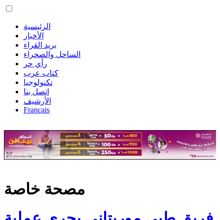
الرئيسية
الأخبار
بريد القراء
الساحل والصحراء
رأي حر
كتاب عرب
تكنولوجيا
اتصل بنا
الأرشيف
Français
مصحة خاصة
فريق طبي موريتاني يجري عملية