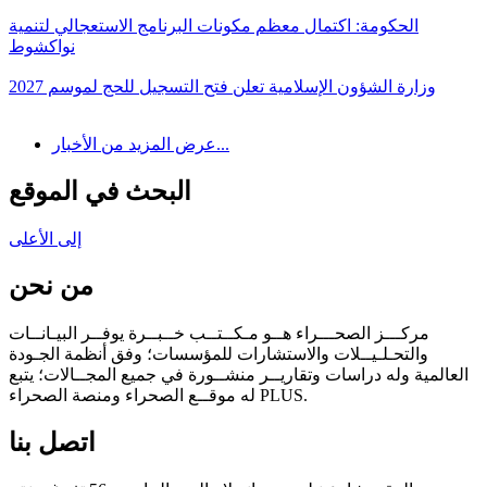
الحكومة: اكتمال معظم مكونات البرنامج الاستعجالي لتنمية
نواكشوط
وزارة الشؤون الإسلامية تعلن فتح التسجيل للحج لموسم 2027
عرض المزيد من الأخبار...
البحث في الموقع
إلى الأعلى
من نحن
مركـــز الصحـــراء هــو مـكــتــب خــبــرة يوفــر البيـانــات
والتحـلـيــلات والاستشارات للمؤسسات؛ وفق أنظمة الجـودة
العالمية وله دراسات وتقاريــر منشــورة في جميع المجــالات؛ يتبع
له موقــع الصحراء ومنصة الصحراء PLUS.
اتصل بنا