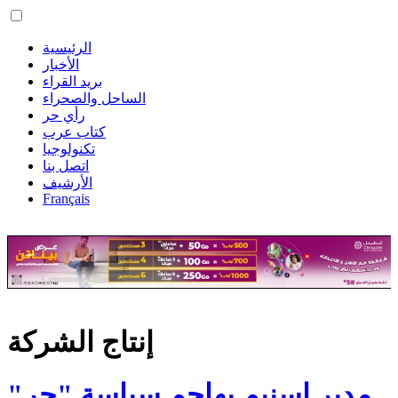
الرئيسية
الأخبار
بريد القراء
الساحل والصحراء
رأي حر
كتاب عرب
تكنولوجيا
اتصل بنا
الأرشيف
Français
إنتاج الشركة
مدير اسنيم يهاجم سياسة "جر"