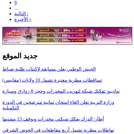
9
…
التالية ›
الأخيرة »
جديد الموقع
الجيش الوطني يعلن مسابقة لاكتتاب طلبة ضباط
تساقطات مطرية معتبرة تشمل 10 ولايات (مقاييس)
نواذيبو: تفكيك شبكة لتهريب المخدرات وحجز 8 زوارق وسيارة
وزارة التربية تعلن إلغاء امتحان ثمانية مترشحين في الدورة
التكميلية
أطار: الدرك يفكك شبكتي مخدرات ويوقف 13 مشتبها
تهاطلات مطرية تشمل أربع مقاطعات في الحوض الشرقي