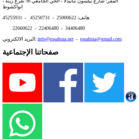
المقر: شارع نيلسون مانيدلا - الحي الجامعي 56 تفرغ زينة -
انواكشوط
هاتف: 25000622 - 45250731 - 45255931
22660622 - 22406480 - 34406480
essahraa@gmail.com
-
info@essahraa.net
البريد الالكتروني:
صفحاتنا الإجتماعية