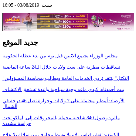
سبت, 03/08/2019 - 16:05
جديد الموقع
مجلس الوزراء يجتمع الاثنين قبل يوم من بدء عطلة الحكومة
تساقطات مطرية على ست ولايات خلال الـ24 ساعة الماضية
"التكتل" ينتقد تردي الخدمات العامة ويطالب بمحاسبة المسؤولين
بنت أحمدناه: كيدي ماغه وجهة سياحية واعدة تستحق الاكتشاف
الأرصاد: أمطار محتملة على 7 ولايات وحرارة تصل 46 درجة في
الشمال
مالي: وصول 840 شاحنة محملة بالمحروقات إلى باماكو تحت
حراسة مشددة
الكونغو: تفشٍ قياسي لإيبولا وسط مخاوف من سلالة بلا علاج