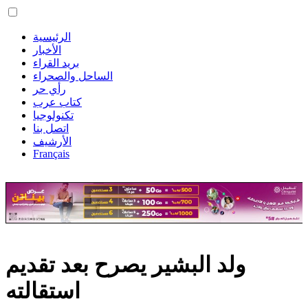
الرئيسية
الأخبار
بريد القراء
الساحل والصحراء
رأي حر
كتاب عرب
تكنولوجيا
اتصل بنا
الأرشيف
Français
ولد البشير يصرح بعد تقديم
استقالته