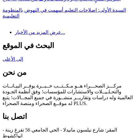
السيدة الأولى: إصلاحات التعليم أسهمت في النهوض بالمنظومة
التعليمية
عرض المزيد من الأخبار...
البحث في الموقع
إلى الأعلى
من نحن
مركـــز الصحـــراء هــو مـكــتــب خــبــرة يوفــر البيـانــات
والتحـلـيــلات والاستشارات للمؤسسات؛ وفق أنظمة الجـودة
العالمية وله دراسات وتقاريــر منشــورة في جميع المجــالات؛ يتبع
له موقــع الصحراء ومنصة الصحراء PLUS.
اتصل بنا
المقر: شارع نيلسون مانيدلا - الحي الجامعي 56 تفرغ زينة -
انواكشوط