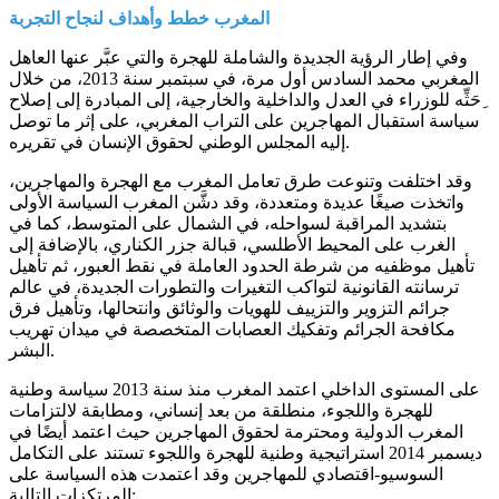
المغرب خطط وأهداف لنجاح التجربة
وفي إطار الرؤية الجديدة والشاملة للهجرة والتي عبَّر عنها العاهل
المغربي محمد السادس أول مرة، في سبتمبر سنة 2013، من خلال
ِحَثِّه للوزراء في العدل والداخلية والخارجية، إلى المبادرة إلى إصلاح
سياسة استقبال المهاجرين على التراب المغربي، على إثر ما توصل
إليه المجلس الوطني لحقوق الإنسان في تقريره.
وقد اختلفت وتنوعت طرق تعامل المغرب مع الهجرة والمهاجرين،
واتخذت صيغًا عديدة ومتعددة، وقد دشَّن المغرب السياسة الأولى
بتشديد المراقبة لسواحله، في الشمال على المتوسط، كما في
الغرب على المحيط الأطلسي، قبالة جزر الكناري، بالإضافة إلى
تأهيل موظفيه من شرطة الحدود العاملة في نقط العبور، ثم تأهيل
ترسانته القانونية لتواكب التغيرات والتطورات الجديدة، في عالم
جرائم التزوير والتزييف للهويات والوثائق وانتحالها، وتأهيل فرق
مكافحة الجرائم وتفكيك العصابات المتخصصة في ميدان تهريب
البشر.
على المستوى الداخلي اعتمد المغرب منذ سنة 2013 سياسة وطنية
للهجرة واللجوء، منطلقة من بعد إنساني، ومطابقة لالتزامات
المغرب الدولية ومحترمة لحقوق المهاجرين حيث اعتمد أيضًا في
ديسمبر 2014 استراتيجية وطنية للهجرة واللجوء تستند على التكامل
السوسيو-اقتصادي للمهاجرين وقد اعتمدت هذه السياسة على
المرتكزات التالية: