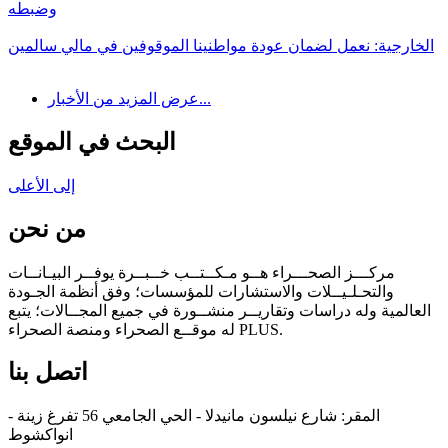
وضبطه
الخارجية: نعمل لضمان عودة مواطنينا الموقوفين في مالي سالمين
عرض المزيد من الأخبار...
البحث في الموقع
إلى الأعلى
من نحن
مركـــز الصحـــراء هــو مـكــتــب خــبــرة يوفــر البيـانــات
والتحـلـيــلات والاستشارات للمؤسسات؛ وفق أنظمة الجـودة
العالمية وله دراسات وتقاريــر منشــورة في جميع المجــالات؛ يتبع
له موقــع الصحراء ومنصة الصحراء PLUS.
اتصل بنا
المقر: شارع نيلسون مانيدلا - الحي الجامعي 56 تفرغ زينة -
انواكشوط