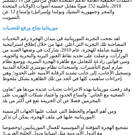
اعتمدت الجمعية العامة للأمم المتحدة اتفاق مراكش في 19 ديسمبر
2018، بأغلبية 152 صوتًا مقابل خمسة أصوات (الولايات المتحدة
والمجر وجمهورية التشيك وبولندا وإسرائيل) وامتناع 12 عن
التصويت.
موريتانيا نجاح ورفع للتحديات
لقد نجحت التجربة الموريتانية في ميدان الهجرة رغم التحديات
المصاحبة تلك التجربة التي أعلن عنها من خلال إطلاق استراتيجية
وطنية شاملة للهجرة، عام 2010، شاركت في وضعها العديد من
الوزارات، وعملت على تحديد نقاط العبور البرية والبحرية والجوية،
وسن قوانين رادعة للتعامل مع ظاهرة الهجرة السرية، ووضع نظام
صارم لمنح التأشيرات، واستحداث نظام بيومتري للحالة المدنية
وتسجيل الأجانب، إلى جانب تشديد الرقابة الأمنية على الحدود؛ وهي
إجراءات ساهمت كلها في الحد من تلك الظاهرة بشكل ملحوظ.
وقد رفعت موريتانيا بهذه الاجراءات تحديات عديدة مردها هو "تعاون
الضحية مع الجاني" واتساع الحدود واعتماد شبكات التهريب على
المجرمين فضلا عن أن الجريمة تقع في أكثر من بلد.
ومن أهم المهام والخطط التي عملت عليها الجهات الرسمية
الموريتانية عليها في ملف الهجرة، يمكن أن نذكر:
تشجيع الهجرة المؤقتة أو الموسمية للعمال الموريتانيين (وخصوصا
مع الدول الأوروبية مثل اسبانيا ودول الخليج العربي)؛