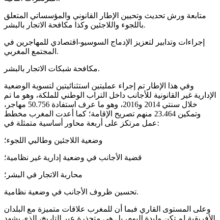
متابعة ورش تحديث وتحيين الإطار القانوني والمؤسساتي المتعلق
باللجوء واللاجئين وكذا مكافحة الاتجار بالبشر.
إجراءات وتدابير لتعزيز الإدماج السوسيو-اقتصادي للمهاجرين في
المجتمع المغربي.
مكافحة شبكات الاتجار بالبشر.
وفي هذا الإطار تم إجراء عمليتين استثنائيتين لتسوية الوضعية
الإدارية غير القانونية للأجانب داخل التراب الوطني للملكة، وهو ما تم
خلال سنتي 2014 و2016، وهو ما عرف استفادة 50.756 مهاجر،
وتمكين 23.464 منهم تصريح الإقامة؛ كما أعدت المغرب مخطط
عمل مرتكز على أربعة محاور أساسية متمثلة في:
وضعية اللاجئين وطالبي اللجوء؛
قضية الأجانب في وضعية إدارية غير نظامية؛
محاربة الاتجار في البشر؛
تحسين ظروف الأجانب في وضعية نظامية.
وعلى المستوى القاري فبما أن للمغرب علاقات متميزة مع البلدان
الأفريقية لم تكن وليدة اليوم، بل هي متجذرة عبر التاريخ، الذي يشهد