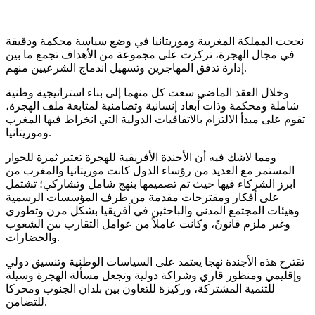
نجحت المملكة المغربية وموريتانيا في وضع سياسة محكمة ودقيقة
في مجال الهجرة، تركزت على مجموعة من الأهداف تجمع ما بين
إدارة تدفق المهاجرين وتسهيل اندماج الشرعيين منهم.
وخلال العقد الماضي سعت كل منهما إلى بناء استراتيجية وطنية
شاملة ومحكمة وذات أبعاد إنسانية وتضامنية لمتابعة ملف الهجرة،
تقوم على مبدأ الالتزام بالاتفاقيات الدولية التي انخراط فيها المغرب
وموريتانيا.
ومما لاشك فيه أن الأجندة الأفريقية للهجرة تعتبر ثمرة للحوار
المستمر مع العديد من رؤساء الدول كانت موريتانيا والمغرب من
ابرز الشركاء فيها حيث تم تصميمها بنهج شامل وتشاركي؛ تشتمل
على أفكار ومقترحات مقدمة من طرف المؤسسات الرسمية
وهيئات المجتمع المدني والباحثين في أفريقيا بشكل مرن وتطوري
وغير ملزم قانونً، وكانت عاملاً من عوامل التقارب بين الشعوب
والحضارات.
تقترح هذه الأجندة نهجا يعتمد على السياسات الوطنية وتنسيق دولي
وإقليمي ومنظور قاري وشراكة دولية وتجعل مسألة الهجرة وسيلة
للتنمية المشتركة، وركيزة للتعاون بين بلدان الجنوب ومحركا
للتضامن.