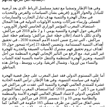
وفي هذا الإطار وتمشيا مع تنفيذ مسلسل الرباط -الذي يعد أرضية
للتبادل والحوار الأورو -إفريقي بشأن السياسات والفرص والتحديات
في مجال الهجرة والتنمية بهدف تبادل التجارب والممارسات
الفضلى وإرساء شراكات وتحديد الأولويات الدولية في هذا المجال
-استضاف المغرب المؤتمر الوزاري الخامس للحوار الأوروبي -
الأفريقي حول الهجرة والتنمية يومي 1 و 2 مايو 2018 في مراكش،
والذي تكلل باعتماد إعلان خطة عمل مراكش؛ وتساهم خطة عمل
مراكش ، التي تندرج ضمن أجندة الأمم المتحدة 2030 ، في تحقيق
أهداف التنمية المستدامة. وتتضمن الخطة 23 إجراء تتمحور حول 10
أهداف تروم تحقيق فهم مشترك للأسباب العميقة والجذرية للهجرة
غير الشرعية، مع الرفع من التأثير الإيجابي للهجرة المنظمة من أجل
التنمية، وتعزيز الهجرة المنتظمة والتنقل خاصة بالنسبة لفئة الشباب
والنساء بين أوروبا ، وشمال افريقيا، وغرب ووسط ، وداخل هذه
المناطق.
أما على المستوى الدولي فقد عمل المغرب على جعل قضية الهجرة
أولوية في سياسته التنموية، وفي هذا الإطار، ترأس القمة الحادية
عشرة للمنتدى العالمي للهجرة والتنمية التي عقدت في مراكش في
الفترة من 5 إلى 7 ديسمبر 2018؛ كما استضاف المغرب أيضا المؤتمر
الحكومي الدولي لاعتماد الميثاق العالمي للهجرة الآمنة والمنظمة
والنظامية يومي 10 و 11 ديسمبر 2018 في مراكش ، والذي توج
بتبني اتفاق مراكش من طرف ممثلي 165 حكومة في العالم؛ كما