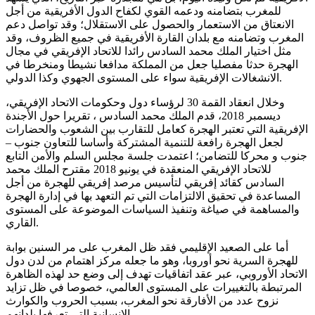
للمغرب بتضامنه ودعمه القوي لكفاح الدول الأفريقية من أجل
الانعتاق من الاستعمار والحصول على الاستقلال؛ وقد تواصل دعم
المغرب وتضامنه مع بلدان القارة الأفريقية في جميع الظروف، وقد
مثل اختيار الملك محمد السادس رائدا للاتحاد الإفريقي في مجال
الهجرة حدثا مفصليا جعل من المملكة مدافعا نشيطا ومنخرطا في
الانشغالات الإفريقية سواء على المستوى الجهوي وكذا الدولي.
وخلال انعقاد القمة 30 لرؤساء دول وحكومات الاتحاد الإفريقي،
ديسمبر 2018، قدم الملك محمد السادس ، تقريرا حول الأجندة
الإفريقية التي تعتبر الهجرة كعامل للتقارب بين الشعوب والحضارات
لجعل الهجرة رافعة للتنمية المشتركة وأساسا للتعاون جنوب –
جنوب و محركا للتضامن؛ اعتمدت جلسة مجلس السلم والأمن التابع
للاتحاد الإفريقي المنعقدة في يونيو 2018 مقترح الملك محمد
السادس كقائد إفريقي لتأسيس مرصد إفريقي للهجرة من أجل
المساعدة في تحقيق الالتزامات التي تم التعهد بها في إدارة الهجرة
والمساهمة في صياغة وتنفيذ السياسات الموضوعة على المستوى
القاري.
أما على الصعيد الإقليمي فقد ظل المغرب على مر السنين بوابة
للهجرة السرية نحو أوروبا، وهو ما جعله مركز اهتمام من لدن دول
الاتحاد الأوروبي، عبر عقد اتفاقيات تهدف إلى وضع حد لهذه الظاهرة
المرتبطة بالتغييرات على المستوى العالمي، خصوصا في ظل تزايد
نزوح عدد من الأفارقة نحو المغرب، بسبب الحروب والكوارث
الإنسانية التي تعرفها بلدانهم.