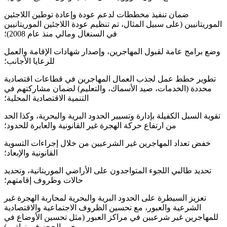
ضمان تنفيذ مخططات لدعم عودة وإعادة توطين اللاجئين
الموريتانيين (على سبيل المثال، تم تنظيم عودة اللاجئين الموريتانيين
في السنغال ومالي منذ عام 2008)؛
وضع برامج عامة لقبول المهاجرين، وإصدار شهادات الإقامة والعمل
للرعايا الأجانب؛
تطوير خطط عمل لجذب العمال المهاجرين في قطاعات اقتصادية
محددة (الخدمات، صيد الأسماك، والتعليم) لضمان مشاركتهم في
التنمية الاقتصادية المحلية؛
تقوية السبل الكفيلة بإدارة وتسيير الحدود البرية والبحرية، وكذا الحد
من ارتفاع حركة الهجرة غير القانونية والعابرة للحدود؛
خفض تعداد المهاجرين غير الشرعيين من خلال إجراءات التسوية
القانونية والإبعاد؛
تحديد طالبي اللجوء المتواجدون على الأراضي الموريتانية، وتحديد
حالات وظروف إقامتهم؛
تعزيز السيطرة على الحدود البرية والبحرية لمحاربة الهجرة غير
الشرعية والعبور، مع تحسين الظروف الاجتماعية والاقتصادية
للمهاجرين غير شرعيين في مراكز العبور (مثل تحسين الأوضاع في
مخيم الحجز في نواذيبو).