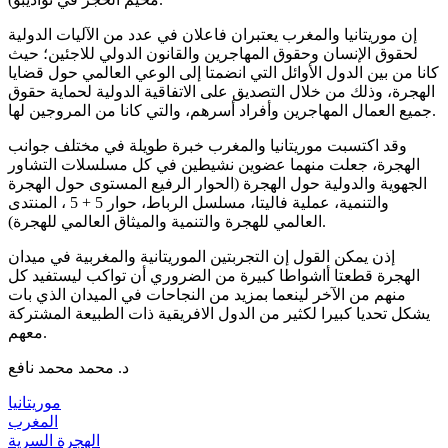
إن موريتانيا والمغرب يعتبران فاعلان في عدد من الآليات الدولية
لحقوق الإنسان وحقوق المهاجرين والقانون الدولي للاجئين؛ حيث
كانا من بين الدول الأوائل التي انضمتا إلى الوعي العالمي حول قضايا
الهجرة، وذلك من خلال التصديق على الاتفاقية الدولية لحماية حقوق
جميع العمال المهاجرين وأفراد أسرهم، والتي كانا من المروجين لها.
وقد اكتسبت موريتانيا والمغرب خبرة طويلة في مختلف جوانب
الهجرة، جعلت منهما عضوين نشيطين في كل مسلسلات التشاور
الجهوية والدولية حول الهجرة (الحوار الرفيع المستوى حول الهجرة
والتنمية، عملية فاليتا، مسلسل الرباط، حوار 5 + 5 ، المنتدى
العالمي للهجرة والتنمية والميثاق العالمي للهجرة).
إذن يمكن القول إن التجربتين الموريتانية والمغربية في ميدان
الهجرة قطعتا أاشواطا كبيرة من الضروري أن تواكب ليستفيد كل
منهم من الآخر لينعما بمزيد من النجاحات في الميدان الذي بات
يشكل تحديا كبيرا لكثير من الدول الافريقية ذات الطبيعة المشتركة
معهم.
د. محمد محمد نافع
موريتانيا
المغرب
الهجرة السرية