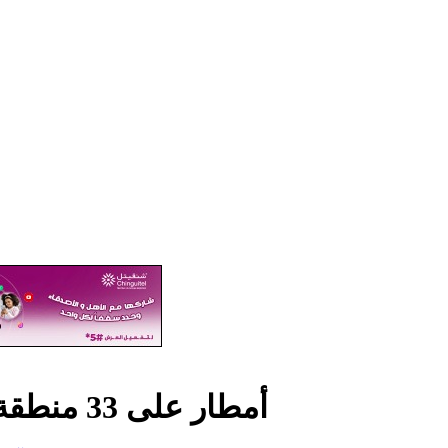
أمطار على 33 منطقة شملت ترارزه ولبراكنه (مقاييس)