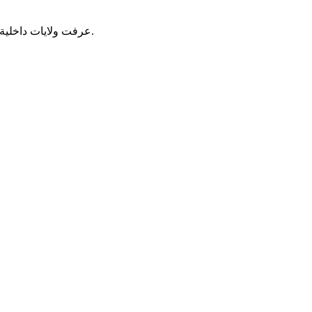
عرفت ولايات داخلية أبرزها ترارزه ولبراكنة، خلال 24 ساعة الماضية، تساقط كميات من الأمطار ما بين المتوسطة والخفيفة، وفقا لشبكة الاتصال بوزارة الداخلية.