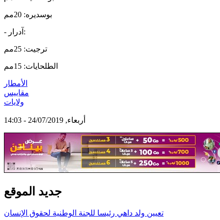
بوسديره: 20مم
- آدرار:
ترجيت: 25مم
الطلحايات: 15مم
الأمطار
مقاييس
ولايات
أربعاء, 24/07/2019 - 14:03
جديد الموقع
تعيين ولد داهي رئيسا للجنة الوطنية لحقوق الإنسان