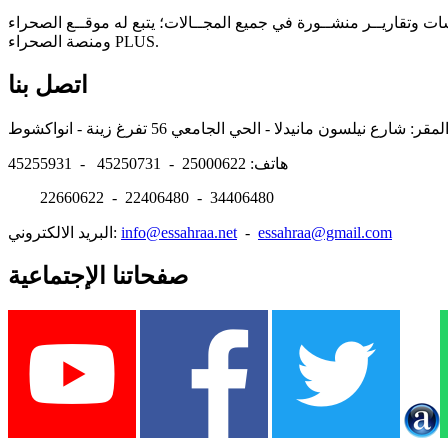
سات وتقاريــر منشــورة في جميع المجــالات؛ يتبع له موقــع الصحراء
ومنصة الصحراء PLUS.
اتصل بنا
هاتف: 25000622 - 45250731 - 45255931
22660622 - 22406480 - 34406480
essahraa@gmail.com
-
info@essahraa.net
البريد الالكتروني:
صفحاتنا الإجتماعية