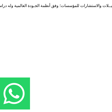
حـلـيــلات والاستشارات للمؤسسات؛ وفق أنظمة الجـودة العالمية وله درا
المقر: شارع نيلسون مانيدلا - الحي الجامعي 56 تفرغ زينة - انواكشوط