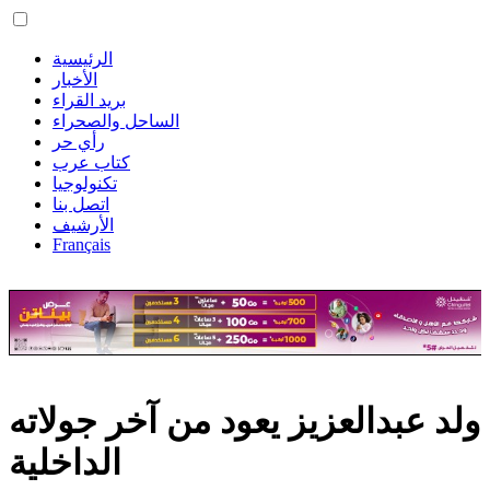
الرئيسية
الأخبار
بريد القراء
الساحل والصحراء
رأي حر
كتاب عرب
تكنولوجيا
اتصل بنا
الأرشيف
Français
ولد عبدالعزيز يعود من آخر جولاته
الداخلية