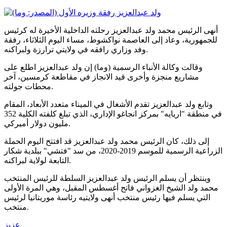
أنهى الرئيس محمد ولد عبدالعزيز رحلته الداخلية الأخيرة له كرئيس
للجمهورية، وعاد إلى العاصمة نواكشوط، مساء اليوم الثلاثاء، رفقة
وفد وزاري رافقه في ولايتي ترارزة ولبراكنه.
وقالت وكالة الأنباء الرسمية (وما) إن ولد عبدالعزيز اطلع على
مشاريع منجزة وأخرى قيد الانجاز في مقاطعة كرمسين، آخر
محطات جولته.
وتابع ولد عبدالعزيز تقدم الأشغال في الميناء متعدد الأبعاد، المقام
في منطقة "اريايه" بمركز انجاغو الإداري، الذي تبلغ كلفته الكلية 352
مليون دولار أميركي.
إلى ذلك، كان الرئيس محمد ولد عبدالعزيز قد افتتح اليوم الحملة
الزراعية الرسمية للموسم 2019-2020، من سد "فتشي" ببلدية شكار
التابعة لولاية لبراكنه.
وينتظر أن يسلم الرئيس ولد عبدالعزيز السلطة للرئيس المنتخب
محمد ولد الشيخ الغزواني فاتح أغسطس المقبل، وهي المرة الأولى
التي يسلم فيها رئيس منتخب أنهى ولايتيه رئاسة موريتانيا لرئيس
منتخب.
عزيز