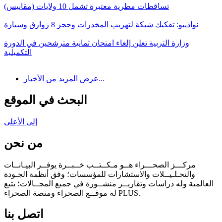
تساقطات مطرية معتبرة تشمل 10 ولايات (مقاييس)
نواذيبو: تفكيك شبكة لتهريب المخدرات وحجز 8 زوارق وسيارة
وزارة التربية تعلن إلغاء امتحان ثمانية مترشحين في الدورة
التكميلية
عرض المزيد من الأخبار...
البحث في الموقع
إلى الأعلى
من نحن
مركـــز الصحـــراء هــو مـكــتــب خــبــرة يوفــر البيـانــات
والتحـلـيــلات والاستشارات للمؤسسات؛ وفق أنظمة الجـودة
العالمية وله دراسات وتقاريــر منشــورة في جميع المجــالات؛ يتبع
له موقــع الصحراء ومنصة الصحراء PLUS.
اتصل بنا