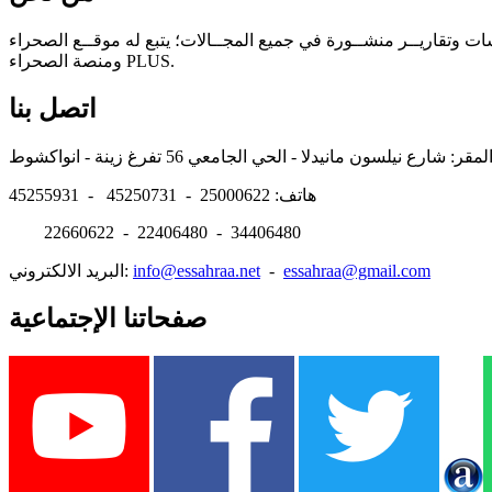
سات وتقاريــر منشــورة في جميع المجــالات؛ يتبع له موقــع الصحراء
ومنصة الصحراء PLUS.
اتصل بنا
هاتف: 25000622 - 45250731 - 45255931
22660622 - 22406480 - 34406480
essahraa@gmail.com
-
info@essahraa.net
البريد الالكتروني:
صفحاتنا الإجتماعية