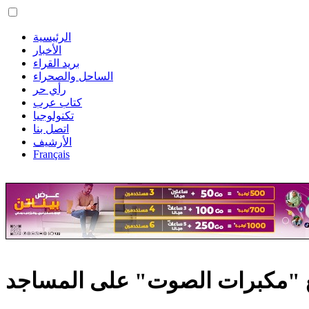
الرئيسية
الأخبار
بريد القراء
الساحل والصحراء
رأي حر
كتاب عرب
تكنولوجيا
اتصل بنا
الأرشيف
Français
يع "مكبرات الصوت" على المساجد