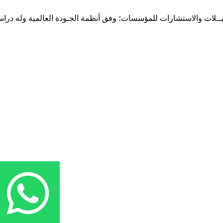
حـلـيــلات والاستشارات للمؤسسات؛ وفق أنظمة الجـودة العالمية وله درا
المقر: شارع نيلسون مانيدلا - الحي الجامعي 56 تفرغ زينة - انواكشوط