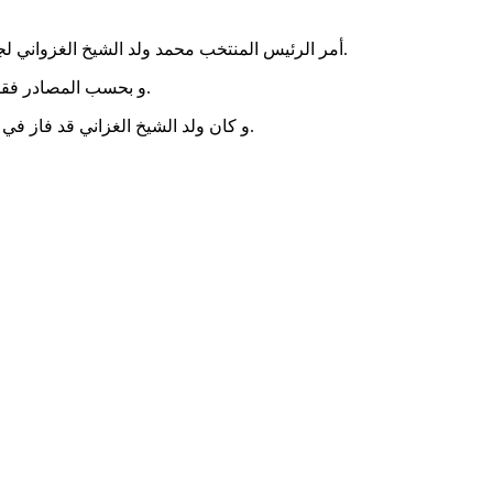
أمر الرئيس المنتخب محمد ولد الشيخ الغزواني لجنة اللوجستيك في حملته الانتخابية بتوزيع مكبرات الصوت التي استخدمت في الحملة على المساجد في مقاطعات الميناء و الرياض و عرفات.
و بحسب المصادر فقد استجابت اللجنة لأوامر ولد الشيخ الغزواني، وقامت بجمع مكبرات الصوت و توزيعها على المساجد مع مبالغ مالية مساعدة منهم في تركيبها.
و كان ولد الشيخ الغزاني قد فاز في الشوط الأول من الانتخابات الرئاسية التي جرت يوم 22 يونيو 2019، وفقا ما أعلنته اللجنة المستقلة للانتخابات وأكده لاحقا المجلس الدستوري.