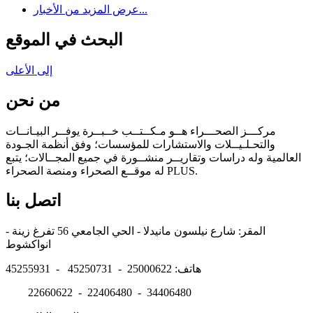
عرض المزيد من الأخبار...
البحث في الموقع
إلى الأعلى
من نحن
مركـــز الصحـــراء هــو مـكــتــب خــبــرة يوفــر البيـانــات
والتحـلـيــلات والاستشارات للمؤسسات؛ وفق أنظمة الجـودة
العالمية وله دراسات وتقاريــر منشــورة في جميع المجــالات؛ يتبع
له موقــع الصحراء ومنصة الصحراء PLUS.
اتصل بنا
المقر: شارع نيلسون مانيدلا - الحي الجامعي 56 تفرغ زينة -
انواكشوط
هاتف: 25000622 - 45250731 - 45255931
22660622 - 22406480 - 34406480