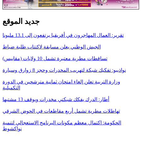
جديد الموقع
تقرير: العمال المهاجرون في أفريقيا يرتفعون إلى 13.1 مليونا
الجيش الوطني يعلن مسابقة لاكتتاب طلبة ضباط
تساقطات مطرية معتبرة تشمل 10 ولايات (مقاييس)
نواذيبو: تفكيك شبكة لتهريب المخدرات وحجز 8 زوارق وسيارة
وزارة التربية تعلن إلغاء امتحان ثمانية مترشحين في الدورة
التكميلية
أطار: الدرك يفكك شبكتي مخدرات ويوقف 13 مشتبها
تهاطلات مطرية تشمل أربع مقاطعات في الحوض الشرقي
الحكومة: اكتمال معظم مكونات البرنامج الاستعجالي لتنمية
نواكشوط