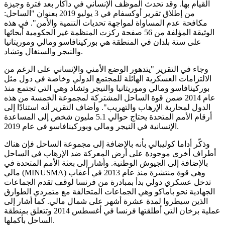
القيام بها. وقد تحدث الموظف الإنساني في داكار بعد فترة وجيزة
من إطلاق تقرير أوكسفام في 3 يوليو 2019 بعنوان "الساحل:
مكافحة عدم المساواة لمواجهة تحديات التنمية والأمن". في هذه
الوثيقة المؤلفة من 56 صفحة ركزت المنظمة غير الحكومية أبحاثها
على ستة بلدان في المنطقة هي بوركينافاسو ومالي وموريتانيا
والنيجر والسنغال وتشاد.
وجاء في التقرير "يتدهور الوضع الأمني ​​والإنساني على الرغم من
الالتزامات العسكرية الهائلة للمجتمع الدولي وخاصة في دول مثل
بوركينافاسو ومالي وموريتانيا والنيجر وتشاد وهي التي تجتمع منذ
عام 2014 ضمن قوة الساحل المشتركة لمجموعة الخمسة من هذه
الدول لمحاربة الإرهاب والتهريب". وأضاف التقرير أنه استنادًا إلى
أرقام الأمم المتحدة يحتاج حوالي 5.1 مليون شخص إلى المساعدة
الإنسانية في النيجر ومالي وبوركينافاسو في عام 2019.
وذكّر أداما كوليبالي بأنه بالإضافة إلى مجموعة الساحل فإن هناك
أطراف أخرى موجودة على أرض المعركة ضد الإرهاب في الساحل
بالإضافة إلى الجيوش الوطنية. وأشار إلى بعثة الأمم المتحدة في
مالي (MINUSMA) وهي قوة منتشرة منذ عام 2013 في أعقاب
تدخل عسكري دولي بدأ بمبادرة من فرنسا لوقف تقدم الجماعات
الجهادية نحو باماكو وهي الجماعات المتحالفة مع متمردي الطوارق
الذين سيطروا لمدة عشرة أشهر على شمال مالي. كما أشار إلى
عملية برخان التي أطلقتها فرنسا في أغسطس 2014 وتتعلق بمنطقة
الساحل بأكملها.