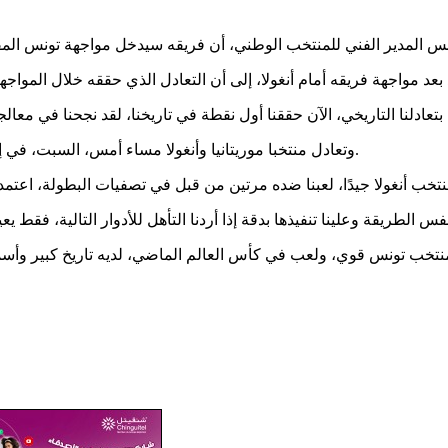
وتعادل منتخبا موريتانيا وأنغولا مساء أمس، السبت، في إطار مباريات الجولة الثانية من المجموعة الخامسة لكأس أمم أفريقيا.