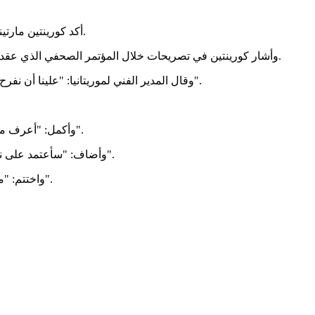
أكد كورينتين مارتينس المدير الفني للمنتخب الوطني، أن فريقه سيدخل مواجهة تونس المقبلة بكأس أمم أفريقيا 2019 بحثًا عن التأهل إلى دور الـ16 من البطولة.
وأشار كورينتين في تصريحات خلال المؤتمر الصحفي الذي عقد بعد مواجهة فريقه أمام أنغولا، إلى أن التعادل الذي حققه خلال المواجهة يعد تاريخيًا كونها النقطة الأولى في تاريخ موريتانيا بالبطولة الأفريقية.
وقال المدير الفني لموريتانيا: "علينا أن نفرح بتعادلنا التاريخي، الآن حققنا أول نقطة في تاريخنا، لقد نجحنا في معالجة الأخطاء التي ظهرت في الجانب الدفاعي خلال مواجهة مالي الأولى".
وأكمل: "أعرف منتخب أنغولا جيدًا، لعبنا ضده مرتين من قبل في تصفيات البطولة، اعتمدت على التأمين الدفاعي القوي ومن ثم التحول الهجومي بشكل سريع".
وأضاف: "سأعتمد على نفس الطريقة وعلينا تنفيذها بدقة إذا أردنا التأهل للأدوار التالية، فقط يعيبنا أننا لم نتواجد بكثافة في الثلث الأخير من الملعب في مواجهة أنغولا".
واختتم: "منتخب تونس قوي، ولعب في كأس العالم الماضي، لديه تاريخ كبير وأسماء محترفة في أوروبا، لكننا سنواجههم بهدف التأهل إلى الدور المقبل".