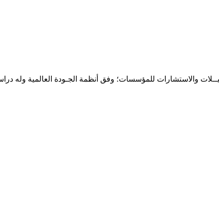
حـلـيــلات والاستشارات للمؤسسات؛ وفق أنظمة الجـودة العالمية وله درا
المقر: شارع نيلسون مانيدلا - الحي الجامعي 56 تفرغ زينة - انواكشوط