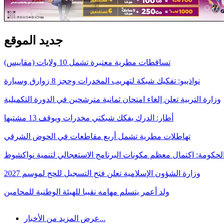
جديد الموقع
تساقطات مطرية معتبرة تشمل 10 ولايات (مقاييس)
نواذيبو: تفكيك شبكة لتهريب المخدرات وحجز 8 زوارق وسيارة
وزارة التربية تعلن إلغاء امتحان ثمانية مترشحين في الدورة التكميلية
أطار: الدرك يفكك شبكتي مخدرات ويوقف 13 مشتبها
تهاطلات مطرية تشمل أربع مقاطعات في الحوض الشرقي
لحكومة: اكتمال معظم مكونات البرنامج الاستعجالي لتنمية نواكشوط
وزارة الشؤون الإسلامية تعلن فتح التسجيل للحج لموسم 2027
ولد أعمر يتسلم مهامه نقيبا للهيئة الوطنية للمحامين
عرض المزيد من الأخبار...