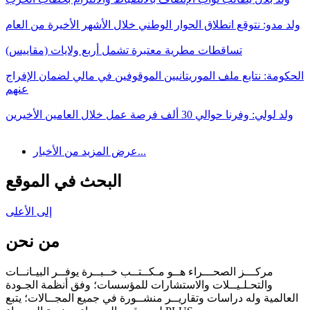
ولد مدو: نتوقع انطلاق الحوار الوطني خلال الأشهر الأخيرة من العام
تساقطات مطرية معتبرة تشمل أربع ولايات (مقاييس)
الحكومة: نتابع ملف الموريتانيين الموقوفين في مالي لضمان الإفراج
عنهم
ولد لولي: وفرنا حوالي 30 ألف فرصة عمل خلال العامين الأخيرين
عرض المزيد من الأخبار...
البحث في الموقع
إلى الأعلى
من نحن
مركـــز الصحـــراء هــو مـكــتــب خــبــرة يوفــر البيـانــات
والتحـلـيــلات والاستشارات للمؤسسات؛ وفق أنظمة الجـودة
العالمية وله دراسات وتقاريــر منشــورة في جميع المجــالات؛ يتبع