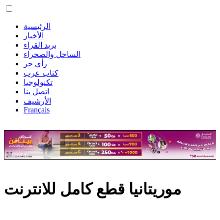
الرئيسية
الأخبار
بريد القراء
الساحل والصحراء
رأي حر
كتاب عرب
تكنولوجيا
اتصل بنا
الأرشيف
Français
موريتانيا قطع كامل للانترنت