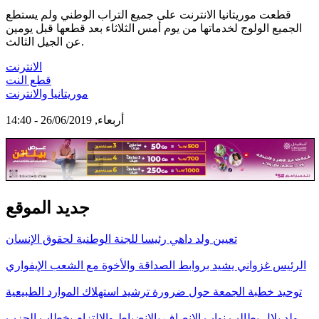
قطعت موريتانيا الانترنت على جميع التراب الوطني ولم يستطع
الجميع الولوج لخدماتها من يوم أمس الثلاثاء بعد قطعها قبل يومين
عن الجيل الثالث.
الانترنت
قطع النت
موريتانيا والانترنت
أربعاء, 26/06/2019 - 14:40
جديد الموقع
تعيين ولد داهي رئيسا للجنة الوطنية لحقوق الإنسان
الرئيس غزواني يشيد بروابط الصداقة والأخوة مع الشعب الإيفواري
توحيد خطبة الجمعة حول ضرورة ترشيد استهلاك الموارد الطبيعية
ولد بلال يطالب نواب الإنصاف بالانضباط والالتزام بخطاب الحزب