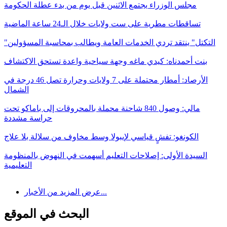
مجلس الوزراء يجتمع الاثنين قبل يوم من بدء عطلة الحكومة
تساقطات مطرية على ست ولايات خلال الـ24 ساعة الماضية
"التكتل" ينتقد تردي الخدمات العامة ويطالب بمحاسبة المسؤولين
بنت أحمدناه: كيدي ماغه وجهة سياحية واعدة تستحق الاكتشاف
الأرصاد: أمطار محتملة على 7 ولايات وحرارة تصل 46 درجة في
الشمال
مالي: وصول 840 شاحنة محملة بالمحروقات إلى باماكو تحت
حراسة مشددة
الكونغو: تفشٍ قياسي لإيبولا وسط مخاوف من سلالة بلا علاج
السيدة الأولى: إصلاحات التعليم أسهمت في النهوض بالمنظومة
التعليمية
عرض المزيد من الأخبار...
البحث في الموقع