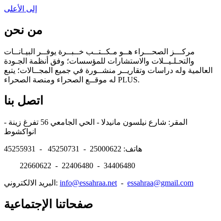
إلى الأعلى
من نحن
مركـــز الصحـــراء هــو مـكــتــب خــبــرة يوفــر البيـانــات
والتحـلـيــلات والاستشارات للمؤسسات؛ وفق أنظمة الجـودة
العالمية وله دراسات وتقاريــر منشــورة في جميع المجــالات؛ يتبع
له موقــع الصحراء ومنصة الصحراء PLUS.
اتصل بنا
المقر: شارع نيلسون مانيدلا - الحي الجامعي 56 تفرغ زينة -
انواكشوط
هاتف: 25000622 - 45250731 - 45255931
22660622 - 22406480 - 34406480
essahraa@gmail.com
-
info@essahraa.net
البريد الالكتروني:
صفحاتنا الإجتماعية