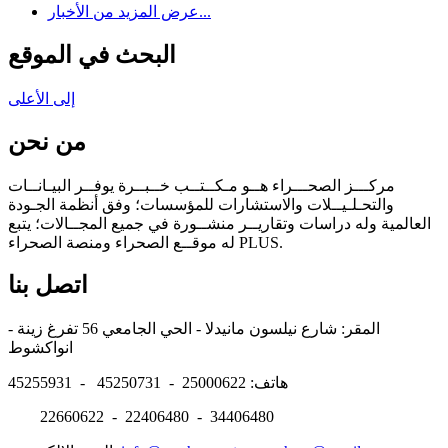
عرض المزيد من الأخبار...
البحث في الموقع
إلى الأعلى
من نحن
مركـــز الصحـــراء هــو مـكــتــب خــبــرة يوفــر البيـانــات
والتحـلـيــلات والاستشارات للمؤسسات؛ وفق أنظمة الجـودة
العالمية وله دراسات وتقاريــر منشــورة في جميع المجــالات؛ يتبع
له موقــع الصحراء ومنصة الصحراء PLUS.
اتصل بنا
المقر: شارع نيلسون مانيدلا - الحي الجامعي 56 تفرغ زينة -
انواكشوط
هاتف: 25000622 - 45250731 - 45255931
22660622 - 22406480 - 34406480