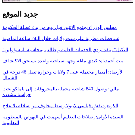
جديد الموقع
مجلس الوزراء يجتمع الاثنين قبل يوم من بدء عطلة الحكومة
تساقطات مطرية على ست ولايات خلال الـ24 ساعة الماضية
"التكتل" ينتقد تردي الخدمات العامة ويطالب بمحاسبة المسؤولين
بنت أحمدناه: كيدي ماغه وجهة سياحية واعدة تستحق الاكتشاف
الأرصاد: أمطار محتملة على 7 ولايات وحرارة تصل 46 درجة في
الشمال
مالي: وصول 840 شاحنة محملة بالمحروقات إلى باماكو تحت
حراسة مشددة
الكونغو: تفشٍ قياسي لإيبولا وسط مخاوف من سلالة بلا علاج
السيدة الأولى: إصلاحات التعليم أسهمت في النهوض بالمنظومة
التعليمية