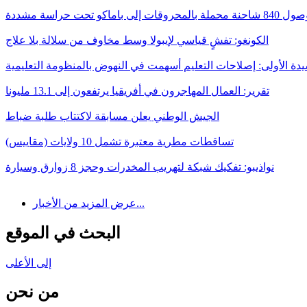
ات إلى باماكو تحت حراسة مشددة
الكونغو: تفشٍ قياسي لإيبولا وسط مخاوف من سلالة بلا علاج
يدة الأولى: إصلاحات التعليم أسهمت في النهوض بالمنظومة التعليمية
تقرير: العمال المهاجرون في أفريقيا يرتفعون إلى 13.1 مليونا
الجيش الوطني يعلن مسابقة لاكتتاب طلبة ضباط
تساقطات مطرية معتبرة تشمل 10 ولايات (مقاييس)
نواذيبو: تفكيك شبكة لتهريب المخدرات وحجز 8 زوارق وسيارة
عرض المزيد من الأخبار...
البحث في الموقع
إلى الأعلى
من نحن