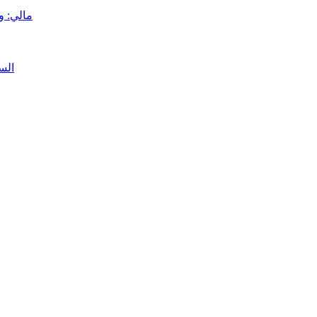
مالي: وصول 840 شاحنة محملة بالمحروق
الس