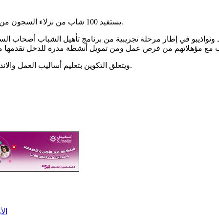
يستفيد 100 شاب من نزلاء السجون من تكوين في مركز التكوين الفني التابع للجيش الوطني في مدينة روصو.
نواذيبو في إطار مرحلة تجريبية من برنامج تأهيل الشباب أصحاب الس
ويتعلق التكوين بتعليم أساليب العمل والاندماج في بعض الحرف من بينها البناء و الكهرباء، والميكانيكا والسمكرة.
الأرصا