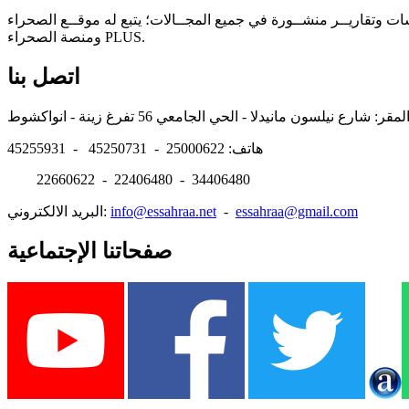
سات وتقاريــر منشــورة في جميع المجــالات؛ يتبع له موقــع الصحراء
ومنصة الصحراء PLUS.
اتصل بنا
هاتف: 25000622 - 45250731 - 45255931
22660622 - 22406480 - 34406480
essahraa@gmail.com
-
info@essahraa.net
البريد الالكتروني:
صفحاتنا الإجتماعية