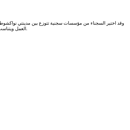
وقد اختير السجناء من مؤسسات سجنية تتوزع بين مدينتي نواكشوط و
العمل ويتناسب مع مؤهلاتهم من فرص عمل ومن تمويل أنشطة مدرة للدخل تقدمها مفوضية حقوق الإنسان والعمل الإنساني والعلاقات مع المجتمع المدني.