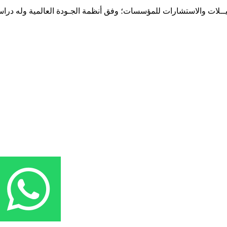
حـلـيــلات والاستشارات للمؤسسات؛ وفق أنظمة الجـودة العالمية وله درا
المقر: شارع نيلسون مانيدلا - الحي الجامعي 56 تفرغ زينة - انواكشوط