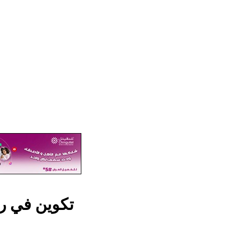
تكوين في روصو لصالح