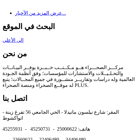
عرض المزيد من الأخبار...
البحث في الموقع
إلى الأعلى
من نحن
مركـــز الصحـــراء هــو مـكــتــب خــبــرة يوفــر البيـانــات
والتحـلـيــلات والاستشارات للمؤسسات؛ وفق أنظمة الجـودة
العالمية وله دراسات وتقاريــر منشــورة في جميع المجــالات؛ يتبع
له موقــع الصحراء ومنصة الصحراء PLUS.
اتصل بنا
المقر: شارع نيلسون مانيدلا - الحي الجامعي 56 تفرغ زينة -
انواكشوط
هاتف: 25000622 - 45250731 - 45255931
22660622 - 22406480 - 34406480