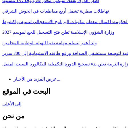
أطار: الدرك يفكك شبكتي مخدرات ويوقف 13 مشتبها
تهاطلات مطرية تشمل أربع مقاطعات في الحوض الشرقي
لحكومة: اكتمال معظم مكونات البرنامج الاستعجالي لتنمية نواكشوط
وزارة الشؤون الإسلامية تعلن فتح التسجيل للحج لموسم 2027
ولد أعمر يتسلم مهامه نقيبا للهيئة الوطنية للمحامين
قية لتوسعة مستشفى الصداقة ورفع طاقته الاستيعابية إلى 200 سرير
ارة التربية تعلن بدء تصحيح الدورة التكميلية للبكالوريا السبت المقبل
عرض المزيد من الأخبار...
البحث في الموقع
إلى الأعلى
من نحن