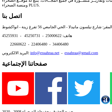
سات وتقاريــر منشــورة في جميع المجــالات؛ يتبع له موقــع الصحراء
ومنصة الصحراء PLUS.
اتصل بنا
هاتف: 25000622 - 45250731 - 45255931
22660622 - 22406480 - 34406480
essahraa@gmail.com
-
info@essahraa.net
البريد الالكتروني:
صفحاتنا الإجتماعية
جميع الحقوق محفوظة للصحراء 2008 - 2020