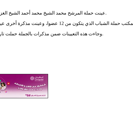
عينت حملة المرشح محمد الشيخ محمد أحمد الشيخ الغزواني اللجنتين الشبابية والنسائية للحملة ضمن مذكرات وقعها المرشح.
وجاءت هذه التعيينات ضمن مذكرات بالجملة حملت تاريخ يوم أمس، حيث كان المرشح وقع الإدارة المركزية لحملته قبل أيام.