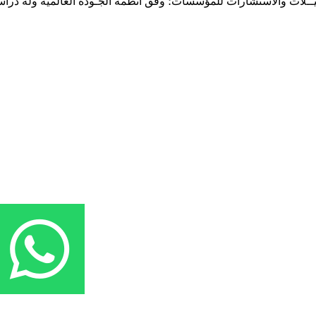
حـلـيــلات والاستشارات للمؤسسات؛ وفق أنظمة الجـودة العالمية وله درا
المقر: شارع نيلسون مانيدلا - الحي الجامعي 56 تفرغ زينة - انواكشوط