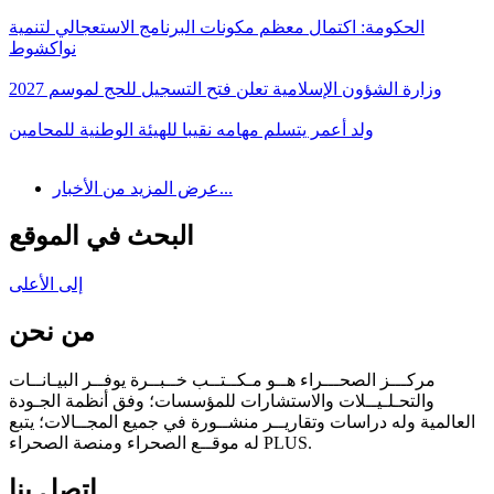
الحكومة: اكتمال معظم مكونات البرنامج الاستعجالي لتنمية
نواكشوط
وزارة الشؤون الإسلامية تعلن فتح التسجيل للحج لموسم 2027
ولد أعمر يتسلم مهامه نقيبا للهيئة الوطنية للمحامين
عرض المزيد من الأخبار...
البحث في الموقع
إلى الأعلى
من نحن
مركـــز الصحـــراء هــو مـكــتــب خــبــرة يوفــر البيـانــات
والتحـلـيــلات والاستشارات للمؤسسات؛ وفق أنظمة الجـودة
العالمية وله دراسات وتقاريــر منشــورة في جميع المجــالات؛ يتبع
له موقــع الصحراء ومنصة الصحراء PLUS.
اتصل بنا