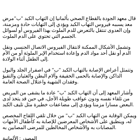
قال معهد الجودة بالقطاع الصحي بألمانيا إن التهاب الكبد "ب"مرض
معد يسببه فيروس التهاب الكبد ويؤدي إلى التهابات حادة ومزمنة،
وإن العدوى تنتقل بالتعرض للدم الملوث بهذا الفيروس أو لسوائل
الجسم التي تحتوي على الدم الملوث.
وتشمل الأشكال الممكنة لانتقال الفيروس الاتصال الجنسي ونقل
الدم أو نقل أحد مواد الدم وإعادة استخدام الإبر الملوثة أو من الأم
إلى الطفل أثناء الولادة.
وتتمثل أعراض الإصابة بالتهاب الكبد "ب" في اصفرار الجلد والبول
الداكن والإصابة بالحمى الخفيفة وآلام البطن والغثيان والتقيؤ
وفقدان الشهية واعتلال الصحة العامة.
وأشار المعهد إلى أن التهاب الكبد "ب" عادة ما يشفى من المريض
من تلقاء نفسه ودون عواقب طويلة الأجل، في حين قد يتخذ لدى
البعض مسارا مزمنا ويؤدي إلى مضاعفات خطيرة مثل تليف الكبد.
ويمكن الوقاية من التهاب الكبد "ب" من خلال تلقي اللقاح المخصص
له، وينطبق على الأشخاص المعرضين للإصابة به كأطفال الأمهات
المصابات به والأشخاص المخالطين للمرضى المصابين به.
المصدر : الألمانية