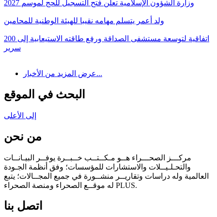
وزارة الشؤون الإسلامية تعلن فتح التسجيل للحج لموسم 2027
ولد أعمر يتسلم مهامه نقيبا للهيئة الوطنية للمحامين
اتفاقية لتوسعة مستشفى الصداقة ورفع طاقته الاستيعابية إلى 200
سرير
عرض المزيد من الأخبار...
البحث في الموقع
إلى الأعلى
من نحن
مركـــز الصحـــراء هــو مـكــتــب خــبــرة يوفــر البيـانــات
والتحـلـيــلات والاستشارات للمؤسسات؛ وفق أنظمة الجـودة
العالمية وله دراسات وتقاريــر منشــورة في جميع المجــالات؛ يتبع
له موقــع الصحراء ومنصة الصحراء PLUS.
اتصل بنا