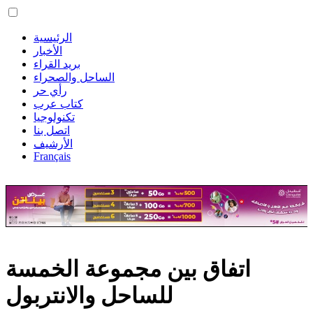
الرئيسية
الأخبار
بريد القراء
الساحل والصحراء
رأي حر
كتاب عرب
تكنولوجيا
اتصل بنا
الأرشيف
Français
اتفاق بين مجموعة الخمسة
للساحل والانتربول