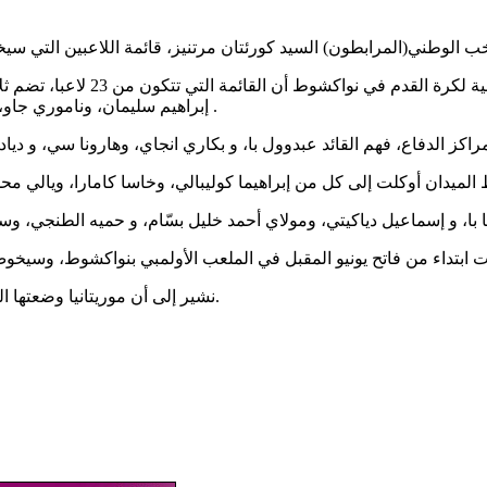
وبين خلال مؤتمر صحفي عقده اللي
إبراهيم سليمان، وناموري جاو، و با بكار، بينما تغيب عن التشكيلة الحارس صلاح الدين بسبب الإصابة .
نشير إلى أن موريتانيا وضعتها القرعة في المجموعة الخامسة التي تضم منتخبات تونس ،مالي وأنجولا.