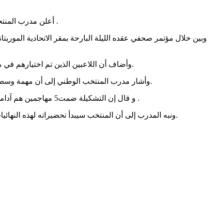
أعلن مدرب المنتخب الوطني(المرابطون) السيد كورئتان مرتنيز، قائمة اللاعبين التي سيخوض بها المنتخب التنافس في نهائيات أمم إفريقيا بمصر الشهر القادم .
وأضاف أن اللاعبين الذين تم اختيارهم في مراكز الدفاع، فهم القائد عبدوول با، و بكاري انجاي، وهارونا سي، و ديادي ديارا، وسالي صار، و عالي أعبيد، وعبد القادر تيام، والمصطفى دياو.
وأشار مدرب المنتخب الوطني إلى أن مهمة وسط الميدان أوكلت إلى كل من إبراهيما كوليبالي، وخاسا كامارا، ويالي محمد دلاهي، و الحسن العيد، وعبد الله غي، وديالو غيديلي، وآلاسان ديوب.
و قال إن التشكيلة ضمت5 مهاجمين هم آداما با، و إسماعيل دياكيتي، ومولاي أحمد خليل بسّام، و حميه الطنجي، وسليمان آن، مشيرا إلى أن هذه القائمة تم تعزيزها ب7 لاعبين احتياطيين .
ونبه المدرب إلى أن المنتخب سيبدأ تحضيراته لهذه النهائيات ابتداء من فاتح يونيو المقبل في الملعب الأولمبي بنواكشوط، وسيخوض مباراتين وديتين ضد مدغشقر وبنين، يومي 14 و18 من الشهر القادم.