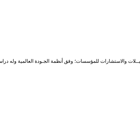
حـلـيــلات والاستشارات للمؤسسات؛ وفق أنظمة الجـودة العالمية وله درا
المقر: شارع نيلسون مانيدلا - الحي الجامعي 56 تفرغ زينة - انواكشوط