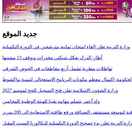
جديد الموقع
وزارة التربية تعلن إلغاء امتحان ثمانية مترشحين في الدورة التكميلية
أطار: الدرك يفكك شبكتي مخدرات ويوقف 13 مشتبها
تهاطلات مطرية تشمل أربع مقاطعات في الحوض الشرقي
لحكومة: اكتمال معظم مكونات البرنامج الاستعجالي لتنمية نواكشوط
وزارة الشؤون الإسلامية تعلن فتح التسجيل للحج لموسم 2027
ولد أعمر يتسلم مهامه نقيبا للهيئة الوطنية للمحامين
قية لتوسعة مستشفى الصداقة ورفع طاقته الاستيعابية إلى 200 سرير
ارة التربية تعلن بدء تصحيح الدورة التكميلية للبكالوريا السبت المقبل