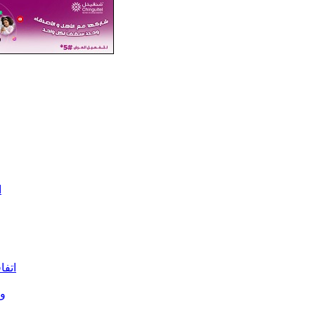
ا
اتفا
وز