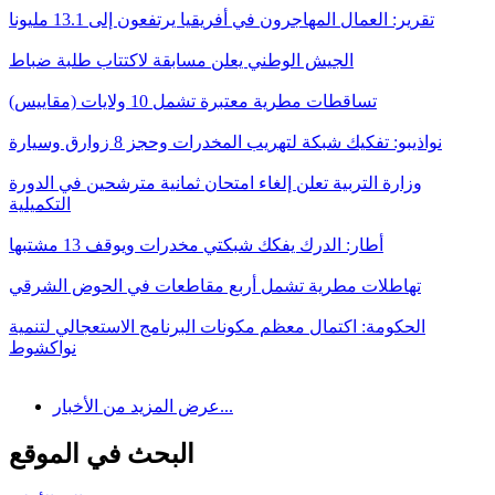
تقرير: العمال المهاجرون في أفريقيا يرتفعون إلى 13.1 مليونا
الجيش الوطني يعلن مسابقة لاكتتاب طلبة ضباط
تساقطات مطرية معتبرة تشمل 10 ولايات (مقاييس)
نواذيبو: تفكيك شبكة لتهريب المخدرات وحجز 8 زوارق وسيارة
وزارة التربية تعلن إلغاء امتحان ثمانية مترشحين في الدورة
التكميلية
أطار: الدرك يفكك شبكتي مخدرات ويوقف 13 مشتبها
تهاطلات مطرية تشمل أربع مقاطعات في الحوض الشرقي
الحكومة: اكتمال معظم مكونات البرنامج الاستعجالي لتنمية
نواكشوط
عرض المزيد من الأخبار...
البحث في الموقع