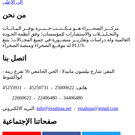
إلى الأعلى
من نحن
مركـــز الصحـــراء هــو مـكــتــب خــبــرة يوفــر البيـانــات
والتحـلـيــلات والاستشارات للمؤسسات؛ وفق أنظمة الجـودة
العالمية وله دراسات وتقاريــر منشــورة في جميع المجــالات؛ يتبع
له موقــع الصحراء ومنصة الصحراء PLUS.
اتصل بنا
المقر: شارع نيلسون مانيدلا - الحي الجامعي 56 تفرغ زينة -
انواكشوط
هاتف: 25000622 - 45250731 - 45255931
22660622 - 22406480 - 34406480
essahraa@gmail.com
-
info@essahraa.net
البريد الالكتروني:
صفحاتنا الإجتماعية