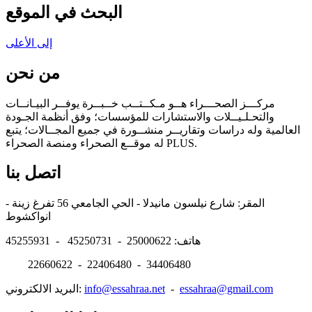
البحث في الموقع
إلى الأعلى
من نحن
مركـــز الصحـــراء هــو مـكــتــب خــبــرة يوفــر البيـانــات
والتحـلـيــلات والاستشارات للمؤسسات؛ وفق أنظمة الجـودة
العالمية وله دراسات وتقاريــر منشــورة في جميع المجــالات؛ يتبع
له موقــع الصحراء ومنصة الصحراء PLUS.
اتصل بنا
المقر: شارع نيلسون مانيدلا - الحي الجامعي 56 تفرغ زينة -
انواكشوط
هاتف: 25000622 - 45250731 - 45255931
22660622 - 22406480 - 34406480
essahraa@gmail.com
-
info@essahraa.net
البريد الالكتروني: