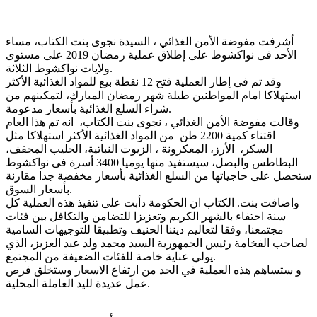
أشرفت مفوضة الأمن الغذائي ، السيدة نجوى بنت الكتاب، مساء
الأحد فى نواكشوط على إطلاق عملية رمضان 2019 على مستوى
ولايات نواكشوط الثلاثة.
وقد تم فى إطار العملية فتح 12 نقطة بيع للمواد الغذائية الأكثر
استهلاكا امام المواطنين طيلة شهر رمضان المبارك، لتمكينهم من
شراء السلع الغذائية بأسعار مدعومة.
وقالت مفوضة الأمن الغذائي ، نجوى بنت الكتاب، انه تم هذا العام
اقتناء كمية 2200 طن من المواد الغذائية الأكثر استهلاكا مثل
السكر، الأرز، المعكرونة ، الزيوت النباتية، الحليب المجفف،
البطاطس والبصل، سيستفيد منها يوميا 3400 أسرة فى نواكشوط
ستحصل على حاجياتها من السلع الغذائية بأسعار مخفضة جدا مقارنة
بأسعار السوق.
واضافت بنت. الكتاب ان الحكومة دأبت على تنفيذ هذه العملية كل
سنة احتفاء بالشهر الكريم وتعزيزا للتضامن والتكافل بين فئات
مجتمعنا، وفقا لتعاليم ديننا الحنيف وتطبيقا للتوجيهات السامية
لصاحب الفخامة رئيس الجمهورية السيد محمد ولد عبد العزيز، الذي
يولي عناية خاصة للفئات الضعيفة من المجتمع.
و ستساهم هذه العملية في الحد من ارتفاع الاسعار وستخلق فرص
عمل عديدة لليد العاملة المحلية.