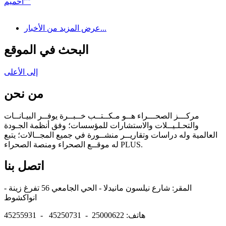
"آحميم"
عرض المزيد من الأخبار...
البحث في الموقع
إلى الأعلى
من نحن
مركـــز الصحـــراء هــو مـكــتــب خــبــرة يوفــر البيـانــات
والتحـلـيــلات والاستشارات للمؤسسات؛ وفق أنظمة الجـودة
العالمية وله دراسات وتقاريــر منشــورة في جميع المجــالات؛ يتبع
له موقــع الصحراء ومنصة الصحراء PLUS.
اتصل بنا
المقر: شارع نيلسون مانيدلا - الحي الجامعي 56 تفرغ زينة -
انواكشوط
هاتف: 25000622 - 45250731 - 45255931