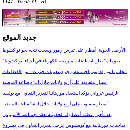
أحد, 05/05/2019 - 19:47
جديد الموقع
الأرصاد الجوية: أمطار على تيرس زمور وسحب تتجه نحو نواكشوط
"صوملك" تعلن انقطاعات مبرمجة للكهرباء في أحياء بنواكشوط
مجلس الوزراء ينهي اجتماعه ويجري تعيينات في عدد من القطاعات
أمطار متفاوتة على أربع ولايات خلال الـ24 ساعة الماضية
الرئيس غزواني يؤكد استعداد موريتانيا لتعزيز التعاون مع بوليفيا
أمطار متفاوتة على أربع ولايات خلال الـ24 ساعة الماضية
بعد تأجيل عطلة أعضائها.. الحكومة تعقد اجتماعها الأسبوعي
مباحثات موريتانية مع كوسموس إنرجي لتعزيز التعاون في مشروع