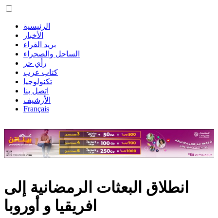
الرئيسية
الأخبار
بريد القراء
الساحل والصحراء
رأي حر
كتاب عرب
تكنولوجيا
اتصل بنا
الأرشيف
Français
انطلاق البعثات الرمضانية إلى
افريقيا و أوروبا