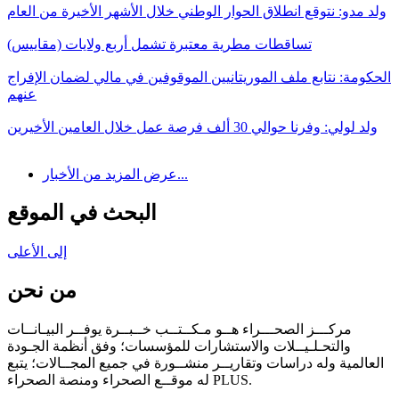
ولد مدو: نتوقع انطلاق الحوار الوطني خلال الأشهر الأخيرة من العام
تساقطات مطرية معتبرة تشمل أربع ولايات (مقاييس)
الحكومة: نتابع ملف الموريتانيين الموقوفين في مالي لضمان الإفراج
عنهم
ولد لولي: وفرنا حوالي 30 ألف فرصة عمل خلال العامين الأخيرين
عرض المزيد من الأخبار...
البحث في الموقع
إلى الأعلى
من نحن
مركـــز الصحـــراء هــو مـكــتــب خــبــرة يوفــر البيـانــات
والتحـلـيــلات والاستشارات للمؤسسات؛ وفق أنظمة الجـودة
العالمية وله دراسات وتقاريــر منشــورة في جميع المجــالات؛ يتبع
له موقــع الصحراء ومنصة الصحراء PLUS.