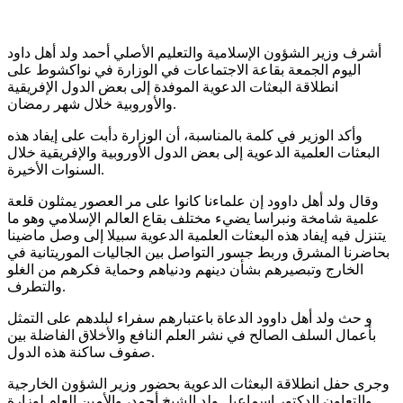
أشرف وزير الشؤون الإسلامية والتعليم الأصلي أحمد ولد أهل داود
اليوم الجمعة بقاعة الاجتماعات في الوزارة في نواكشوط على
انطلاقة البعثات الدعوية الموفدة إلى بعض الدول الإفريقية
والأوروبية خلال شهر رمضان.
وأكد الوزير في كلمة بالمناسبة، أن الوزارة دأبت على إيفاد هذه
البعثات العلمية الدعوية إلى بعض الدول الأوروبية والإفريقية خلال
السنوات الأخيرة.
وقال ولد أهل داوود إن علماءنا كانوا على مر العصور يمثلون قلعة
علمية شامخة ونبراسا يضيء مختلف بقاع العالم الإسلامي وهو ما
يتنزل فيه إيفاد هذه البعثات العلمية الدعوية سبيلا إلى وصل ماضينا
بحاضرنا المشرق وربط جسور التواصل بين الجاليات الموريتانية في
الخارج وتبصيرهم بشأن دينهم ودنياهم وحماية فكرهم من الغلو
والتطرف.
و حث ولد أهل داوود الدعاة باعتبارهم سفراء لبلدهم على التمثل
بأعمال السلف الصالح في نشر العلم النافع والأخلاق الفاضلة بين
صفوف ساكنة هذه الدول.
وجرى حفل انطلاقة البعثات الدعوية بحضور وزير الشؤون الخارجية
والتعاون الدكتور إسماعيل ولد الشيخ أحمد، والأمين العام لوزارة