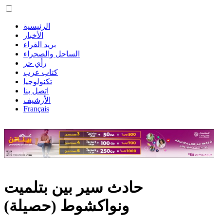
الرئيسية
الأخبار
بريد القراء
الساحل والصحراء
رأي حر
كتاب عرب
تكنولوجيا
اتصل بنا
الأرشيف
Français
حادث سير بين بتلميت
ونواكشوط (حصيلة)