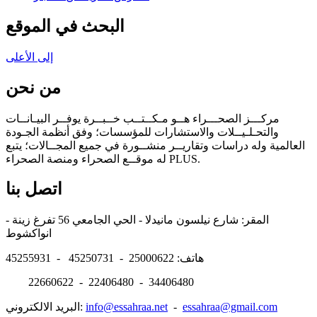
البحث في الموقع
إلى الأعلى
من نحن
مركـــز الصحـــراء هــو مـكــتــب خــبــرة يوفــر البيـانــات
والتحـلـيــلات والاستشارات للمؤسسات؛ وفق أنظمة الجـودة
العالمية وله دراسات وتقاريــر منشــورة في جميع المجــالات؛ يتبع
له موقــع الصحراء ومنصة الصحراء PLUS.
اتصل بنا
المقر: شارع نيلسون مانيدلا - الحي الجامعي 56 تفرغ زينة -
انواكشوط
هاتف: 25000622 - 45250731 - 45255931
22660622 - 22406480 - 34406480
essahraa@gmail.com
-
info@essahraa.net
البريد الالكتروني: