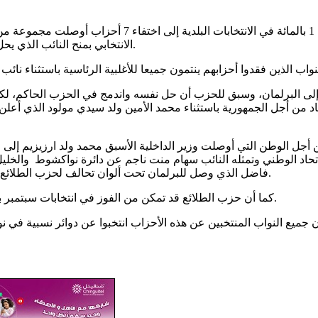
أدى مقرر وزير الداخلية الذي يحل الأحزاب التي لم تحصل ع
الانتخابي بمنح النائب الذي يحل حزبه الحق في اختيار أحد الأحزاب القائمة والالتحاق بكتلته البرلمانية.
لى البرلمان، وسبق للحزب أن حل نفسه واندمج في الحزب الحاكم، لكن يب
د من أجل الجمهورية باستثناء محمد الأمين ولد سيدي مولود الذي أعل
 من أجل الوطن التي أوصلت وزير الداخلية الأسبق محمد ولد ارزيزيم إل
لاتحاد الوطني وتمثله النائب سهام منت ناجم عن دائرة نواكشوط والخ
فاضل الذي وصل للبرلمان تحت ألوان تحالف لحزب الطلائع المعارض وحزب الوفاء الموجود في الأغلبية وقد تعرض الحزبان للحل.
كما أن حزب الطلائع قد تمكن من الفوز في انتخابات سبتمبر ببلدية السبخة التي يقودها الآن العمدة أبوبكر سوماري من قادة الحزب.