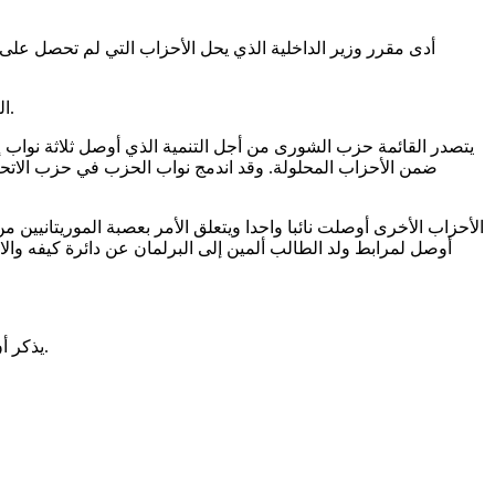
النواب الذين فقدوا أحزابهم ينتمون جميعا للأغلبية الرئاسية باستثناء نائب واحد وصل إلى البرلمان بتحالف بين حزب معارض وحزب في الأغلبية.
يتصدر القائمة حزب الشورى من أجل التنمية الذي أوصل ثلاثة نواب إ
ضمن الأحزاب المحلولة. وقد اندمج نواب الحزب في حزب الاتحا
الأحزاب الأخرى أوصلت نائبا واحدا ويتعلق الأمر بعصبة الموريتانيين
أوصل لمرابط ولد الطالب ألمين إلى البرلمان عن دائرة كيفه وا
يذكر أن جميع النواب المنتخبين عن هذه الأحزاب انتخبوا عن دوائر نسبية في نواكشوط واللوائح الوطنية المختلطة ولائحة النساء ودائرة كيفه النسبية.