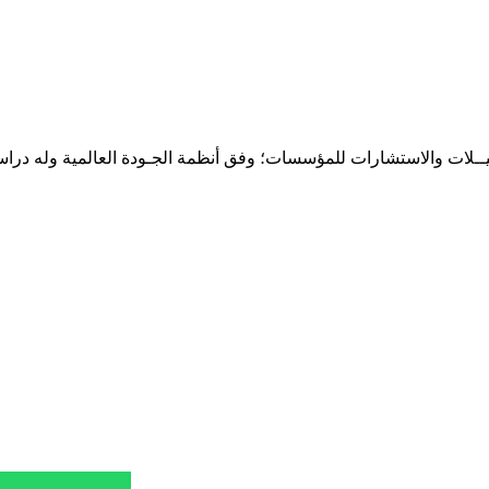
حـلـيــلات والاستشارات للمؤسسات؛ وفق أنظمة الجـودة العالمية وله درا
المقر: شارع نيلسون مانيدلا - الحي الجامعي 56 تفرغ زينة - انواكشوط