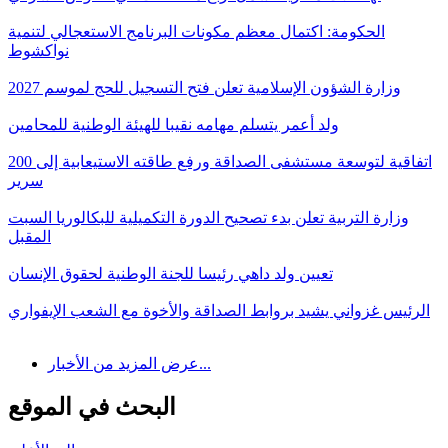
الحكومة: اكتمال معظم مكونات البرنامج الاستعجالي لتنمية
نواكشوط
وزارة الشؤون الإسلامية تعلن فتح التسجيل للحج لموسم 2027
ولد أعمر يتسلم مهامه نقيبا للهيئة الوطنية للمحامين
اتفاقية لتوسعة مستشفى الصداقة ورفع طاقته الاستيعابية إلى 200
سرير
وزارة التربية تعلن بدء تصحيح الدورة التكميلية للبكالوريا السبت
المقبل
تعيين ولد داهي رئيسا للجنة الوطنية لحقوق الإنسان
الرئيس غزواني يشيد بروابط الصداقة والأخوة مع الشعب الإيفواري
عرض المزيد من الأخبار...
البحث في الموقع