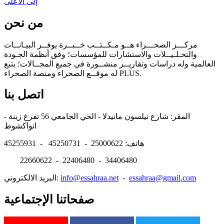
إلى الأعلى
من نحن
مركـــز الصحـــراء هــو مـكــتــب خــبــرة يوفــر البيـانــات
والتحـلـيــلات والاستشارات للمؤسسات؛ وفق أنظمة الجـودة
العالمية وله دراسات وتقاريــر منشــورة في جميع المجــالات؛ يتبع
له موقــع الصحراء ومنصة الصحراء PLUS.
اتصل بنا
المقر: شارع نيلسون مانيدلا - الحي الجامعي 56 تفرغ زينة -
انواكشوط
هاتف: 25000622 - 45250731 - 45255931
22660622 - 22406480 - 34406480
essahraa@gmail.com
-
info@essahraa.net
البريد الالكتروني:
صفحاتنا الإجتماعية