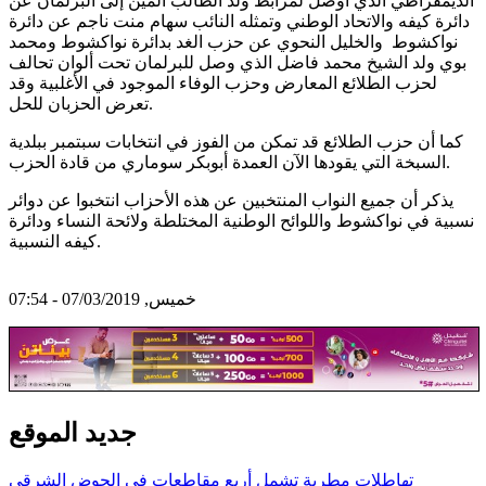
الديمقراطي الذي أوصل لمرابط ولد الطالب ألمين إلى البرلمان عن
دائرة كيفه والاتحاد الوطني وتمثله النائب سهام منت ناجم عن دائرة
نواكشوط والخليل النحوي عن حزب الغد بدائرة نواكشوط ومحمد
بوي ولد الشيخ محمد فاضل الذي وصل للبرلمان تحت ألوان تحالف
لحزب الطلائع المعارض وحزب الوفاء الموجود في الأغلبية وقد
تعرض الحزبان للحل.
كما أن حزب الطلائع قد تمكن من الفوز في انتخابات سبتمبر ببلدية
السبخة التي يقودها الآن العمدة أبوبكر سوماري من قادة الحزب.
يذكر أن جميع النواب المنتخبين عن هذه الأحزاب انتخبوا عن دوائر
نسبية في نواكشوط واللوائح الوطنية المختلطة ولائحة النساء ودائرة
كيفه النسبية.
خميس, 07/03/2019 - 07:54
جديد الموقع
تهاطلات مطرية تشمل أربع مقاطعات في الحوض الشرقي