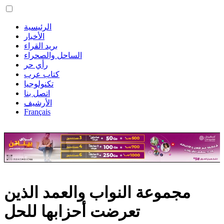
الرئيسية
الأخبار
بريد القراء
الساحل والصحراء
رأي حر
كتاب عرب
تكنولوجيا
اتصل بنا
الأرشيف
Français
مجموعة النواب والعمد الذين
تعرضت أحزابها للحل