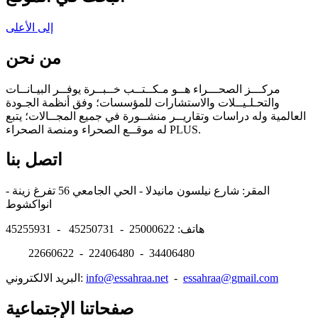
إلى الأعلى
من نحن
مركـــز الصحـــراء هــو مـكــتــب خــبــرة يوفــر البيـانــات
والتحـلـيــلات والاستشارات للمؤسسات؛ وفق أنظمة الجـودة
العالمية وله دراسات وتقاريــر منشــورة في جميع المجــالات؛ يتبع
له موقــع الصحراء ومنصة الصحراء PLUS.
اتصل بنا
المقر: شارع نيلسون مانيدلا - الحي الجامعي 56 تفرغ زينة -
انواكشوط
هاتف: 25000622 - 45250731 - 45255931
22660622 - 22406480 - 34406480
essahraa@gmail.com
-
info@essahraa.net
البريد الالكتروني:
صفحاتنا الإجتماعية