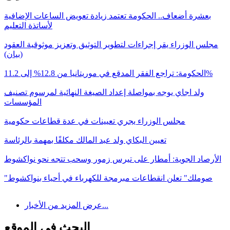
بعشرة أضعاف.. الحكومة تعتمد زيادة تعويض الساعات الإضافية
لأساتذة التعليم
مجلس الوزراء يقر إجراءات لتطوير التوثيق وتعزيز موثوقية العقود
(بيان)
الحكومة: تراجع الفقر المدقع في موريتانيا من 12.8% إلى 11.2%
ولد اجاي يوجه بمواصلة إعداد الصيغة النهائية لمرسوم تصنيف
المؤسسات
مجلس الوزراء يجري تعيينات في عدة قطاعات حكومية
تعيين البكاي ولد عبد المالك مكلفًا بمهمة بالرئاسة
الأرصاد الجوية: أمطار على تيرس زمور وسحب تتجه نحو نواكشوط
"صوملك" تعلن انقطاعات مبرمجة للكهرباء في أحياء بنواكشوط
عرض المزيد من الأخبار...
البحث في الموقع