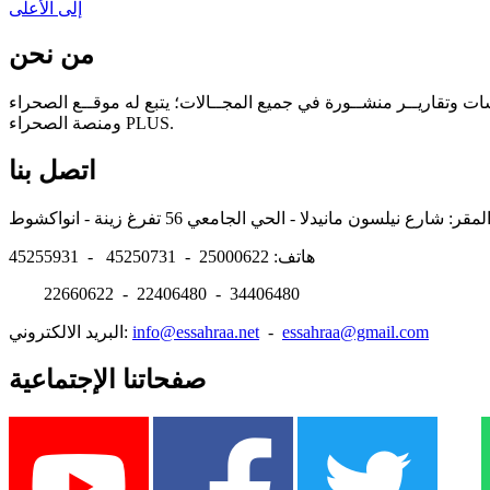
إلى الأعلى
من نحن
سات وتقاريــر منشــورة في جميع المجــالات؛ يتبع له موقــع الصحراء
ومنصة الصحراء PLUS.
اتصل بنا
هاتف: 25000622 - 45250731 - 45255931
22660622 - 22406480 - 34406480
essahraa@gmail.com
-
info@essahraa.net
البريد الالكتروني:
صفحاتنا الإجتماعية