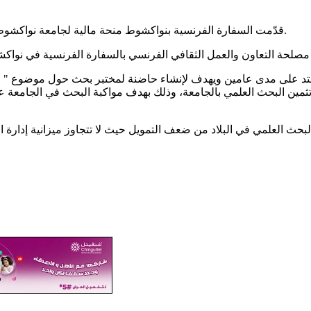
قدّمت السفارة الفرنسية بنواكشوط منحة مالية لجامعة نواكشوط تصل إلى حوالي نصف مليون يورو لدعم البحث العلمي في الجامعي.
غة 400 ألف يورو تمويل مشروع يمتد على مدى عامين ويهدف لإنشاء حاضنة لمختبر بحث 
 وتثمين البحث العلمي بالجامعة، وذلك بهدف مواكبة البحث في الجامعة 