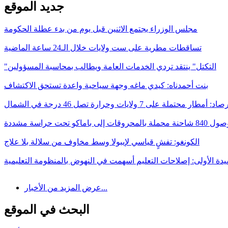
جديد الموقع
مجلس الوزراء يجتمع الاثنين قبل يوم من بدء عطلة الحكومة
تساقطات مطرية على ست ولايات خلال الـ24 ساعة الماضية
"التكتل" ينتقد تردي الخدمات العامة ويطالب بمحاسبة المسؤولين
بنت أحمدناه: كيدي ماغه وجهة سياحية واعدة تستحق الاكتشاف
د: أمطار محتملة على 7 ولايات وحرارة تصل 46 درجة في الشمال
ات إلى باماكو تحت حراسة مشددة
الكونغو: تفشٍ قياسي لإيبولا وسط مخاوف من سلالة بلا علاج
يدة الأولى: إصلاحات التعليم أسهمت في النهوض بالمنظومة التعليمية
عرض المزيد من الأخبار...
البحث في الموقع