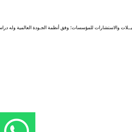
حـلـيــلات والاستشارات للمؤسسات؛ وفق أنظمة الجـودة العالمية وله درا
المقر: شارع نيلسون مانيدلا - الحي الجامعي 56 تفرغ زينة - انواكشوط