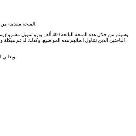
المنحة مقدمة من مصلحة التعاون والعمل الثقافي الفرنسي بالسفارة الفرنسية في نواكشوط، وذلك بهدف المساهمة في مواكبة هيكلة البحث العلمي بالجامعة.
وسيتم من خلال هذه المنحة البال
الباحثين الذين تتناول أبحاثهم هذه المواضيع. وكذلك لدعم هيكلة
ويعاني البحث العلمي في البلاد من ضعف التمويل حيث لا تتجاوز ميزانية إدارة البحث العلمي لهذه السنة 300 ألف أوقية جديدة (3 ملايين أوقية قديمة).