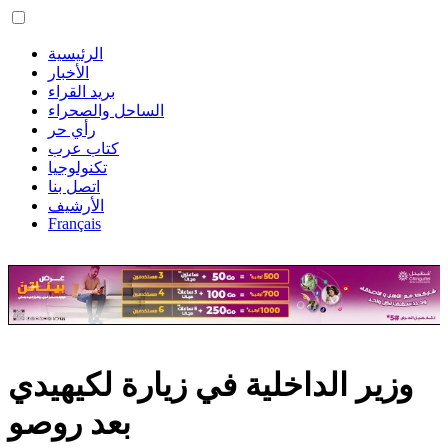
الرئيسية
الأخبار
بريد القراء
الساحل والصحراء
رأي حر
كتاب عرب
تكنولوجيا
اتصل بنا
الأرشيف
Français
وزير الداخلية في زيارة لكيهيدي
بعد روصو