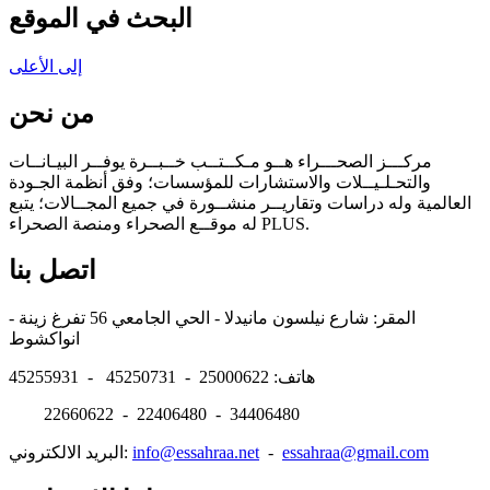
البحث في الموقع
إلى الأعلى
من نحن
مركـــز الصحـــراء هــو مـكــتــب خــبــرة يوفــر البيـانــات
والتحـلـيــلات والاستشارات للمؤسسات؛ وفق أنظمة الجـودة
العالمية وله دراسات وتقاريــر منشــورة في جميع المجــالات؛ يتبع
له موقــع الصحراء ومنصة الصحراء PLUS.
اتصل بنا
المقر: شارع نيلسون مانيدلا - الحي الجامعي 56 تفرغ زينة -
انواكشوط
هاتف: 25000622 - 45250731 - 45255931
22660622 - 22406480 - 34406480
essahraa@gmail.com
-
info@essahraa.net
البريد الالكتروني: