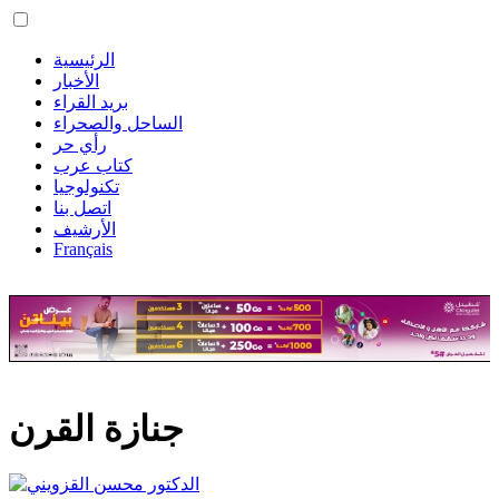
الرئيسية
الأخبار
بريد القراء
الساحل والصحراء
رأي حر
كتاب عرب
تكنولوجيا
اتصل بنا
الأرشيف
Français
جنازة القرن