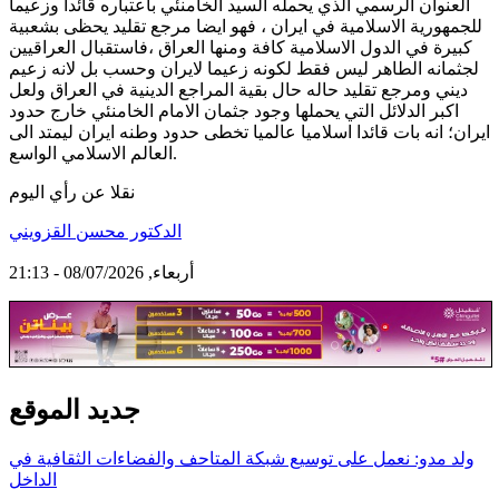
العنوان الرسمي الذي يحمله السيد الخامنئي باعتباره قائدا وزعيما
للجمهورية الاسلامية في ايران ، فهو ايضا مرجع تقليد يحظى بشعبية
كبيرة في الدول الاسلامية كافة ومنها العراق ،فاستقبال العراقيين
لجثمانه الطاهر ليس فقط لكونه زعيما لايران وحسب بل لانه زعيم
ديني ومرجع تقليد حاله حال بقية المراجع الدينية في العراق ولعل
اكبر الدلائل التي يحملها وجود جثمان الامام الخامنئي خارج حدود
ايران؛ انه بات قائدا اسلاميا عالميا تخطى حدود وطنه ايران ليمتد الى
العالم الاسلامي الواسع.
نقلا عن رأي اليوم
الدكتور محسن القزويني
أربعاء, 08/07/2026 - 21:13
جديد الموقع
ولد مدو: نعمل على توسيع شبكة المتاحف والفضاءات الثقافية في
الداخل