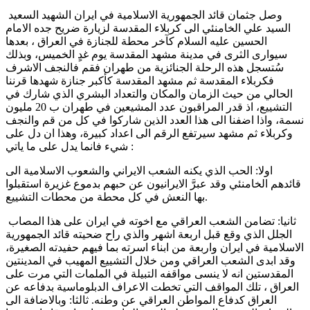
وصل جثمان قائد الجمهورية الاسلامية في ايران الشهيد السعيد
السيد علي الخامنئي الى كربلاء المقدسة لزيارة ضريح جده الامام
الحسين عليه السلام كآخر محطة للجنازة في العراق ، بعدها
سيوارى الثرى في مدينة مشهد المقدسة يوم غدٍ الخميس، وبذلك
سُتسجل هذه الرحلة الجنائزية من طهران فقم فالنجف الاشرف
فكربلاء المقدسة ثم مشهد المقدسة كأكبر جنازة شهدها قرننا
الحالي من حيث الزمان والمكان والتعداد البشري الذي شارك في
التشييع، اذ قدر المراقبون عدد المشيعين في طهران ب 20 مليون
نسمة، واذا اضفنا الى هذا العدد الذين شاركوا في كل من قم والنجف
وكربلاء ثم مشهد سيرتفع الرقم الى اعداد كبيرة، وهذا ان دل على
شيء فانما يدل على ما ياتي :
اولا: الحب الذي يكنه الشعب الايراني والشعوب الاسلامية الى
قائدهم الخامنئي وقد عبرَّ الايرانيون عن حبهم بدموع غزيرة استقبلوا
بها النعش في كل محطة من محطات التشييع.
ثانيا: تضامن الشعب العراقي مع اخوته في ايران على هذا المصاب
الجلل الذي وقع قبل اربعة اشهر والذي راح ضحيته قائد الجمهورية
الاسلامية في ايران واربعة من ابناء اسرته بما فيهم حفيدته الصغيرة،
وقد ابدى الشعب العراقي ومن خلال التشييع المهيب في المدينتين
المقدستين انه لا ينسى مواقفه التبيلة في الملمات التي مرت على
العراق ، تلك المواقف التي تخطت الاعراف الدبلوماسية بدفاعه عن
العراق كدفاع المواطن العراقي عن وطنه. ثالثا: وبالاضافة الى