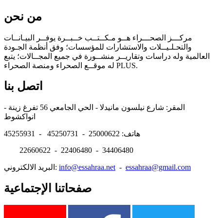
من نحن
مركـــز الصحـــراء هــو مـكــتــب خــبــرة يوفــر البيـانــات
والتحـلـيــلات والاستشارات للمؤسسات؛ وفق أنظمة الجـودة
العالمية وله دراسات وتقاريــر منشــورة في جميع المجــالات؛ يتبع
له موقــع الصحراء ومنصة الصحراء PLUS.
اتصل بنا
المقر: شارع نيلسون مانيدلا - الحي الجامعي 56 تفرغ زينة -
انواكشوط
هاتف: 25000622 - 45250731 - 45255931
22660622 - 22406480 - 34406480
essahraa@gmail.com
-
info@essahraa.net
البريد الالكتروني:
صفحاتنا الإجتماعية