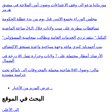
موريتانيا تدعو إلى وقف الاعتداءات وصون أمن الملاحة في مضيق
هرمز
مجلس الوزراء يجتمع الاثنين قبل يوم من بدء عطلة الحكومة
تساقطات مطرية على ست ولايات خلال الـ24 ساعة الماضية
"التكتل" ينتقد تردي الخدمات العامة ويطالب بمحاسبة المسؤولين
بنت أحمدناه: كيدي ماغه وجهة سياحية واعدة تستحق الاكتشاف
الأرصاد: أمطار محتملة على 7 ولايات وحرارة تصل 46 درجة في
الشمال
مالي: وصول 840 شاحنة محملة بالمحروقات إلى باماكو تحت
حراسة مشددة
عرض المزيد من الأخبار...
البحث في الموقع
إلى الأعلى