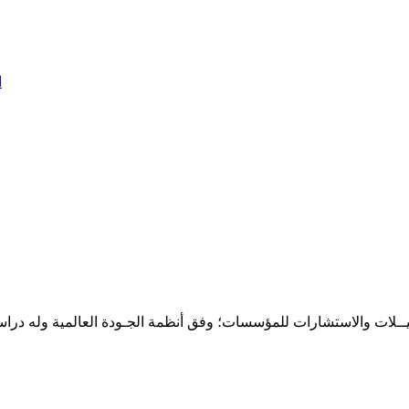
ا
حـلـيــلات والاستشارات للمؤسسات؛ وفق أنظمة الجـودة العالمية وله درا