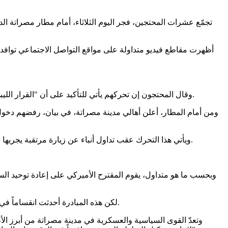
تجمّع عشرات المحتجين، فجر اليوم الثلاثاء، أمام مطار مصراتة ال
أظهرت مقاطع فيديو متداولة على مواقع التواصل الاجتماعي توافد
وقال المحتجون إن تحركهم يأتي للتأكيد على أن "القرار الليبي يجب أن يصنعه الليبيون وحدهم"، مشددين على رفضهم أي تدخلات خارجية أو ترتيبات سياسية تمس حق الليبيين في تقرير مستقبل بلادهم.
ومن أمام المطار، أعلن أهالي مدينة مصراتة، في بيان، رفضهم دخول 
ويأتي هذا التحرك عقب تداول أنباء عن زيارة مرتقبة يجريها بولس، اليوم الثلاثاء، إلى مدينة مصراتة، في إطار جولة تهدف إلى حشد الدعم لمبادرة أميركية تتعلق بإعادة تشكيل السلطة التنفيذية في ليبيا.
وبحسب ما هو متداول، يقوم المقترح الأميركي على إعادة توحيد الس
لكن هذه المبادرة أحدثت انقساماً في الأوساط السياسية الليبية، بين أطراف ترى فيها فرصة لدفع العملية السياسية إلى الأمام، وأخرى تعتبرها "صفقة" وتدخلاً في الشأن الداخلي.
وتعدّ القوى السياسية والعسكرية في مدينة مصراتة من أبرز ال