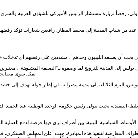
دولي، رفضاً لزيارة مستشار الرئيس الأميركي للشؤون العربية والشرق ا
 عدد من شباب المدينة إلى محيط المطار، رافعين شعارات تؤكد رفضهم 
بولس إلى المدينة للترويج لما وصفوه بـ"الصفقة المشبوهة"، معتبرين 
تمثل سوى مصالحها"، مؤكدين معارضتهم لأي تسويات سياسية تتم خارج الإرادة الوطنية.
لطة التنفيذية بحيث يتولى رئيس حكومة الوحدة الوطنية عبد الحميد ال
أطراف المعارضة لتنفيذ هذه المبادرة، حيث أعلن المجلس العسكري، في ب