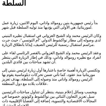
السلطة
بدأ رئيس جمهورية بنين روموالد واداني، اليوم الاثنين، زيارة عمل
لموريتانيا، هي الأولى التي يؤديها منذ توليه السلطة قبل شهر.
وكان الرئيس محمد ولد الشيخ الغزواني في استقبال نظيره البنيني
لدى وصوله إلى مطار نواكشوط الدولي "أم التونسي"، حيث جرت
مراسم استقبال رسمية للرئيس الضيف، إيذانا بانطلاق الزيارة.
وعقد الرئيس محمد ولد الشيخ الغزواني بالقصر الرئاسي لقاء على
انفراد مع نظيره روموالد واداني، وذلك في إطار الزيارة التي ينتظر
أن تشهد مباحثات بين قائدي البلدين.
وتكتسي الزيارة أهمية خاصة باعتبارها أول زيارة لرئيس بنيني إلى
موريتانيا منذ عقود، كما تأتي ضمن تحركات دبلوماسية يقوم بها
الرئيس روموالد واداني منذ وصوله إلى السلطة، بهدف تعزيز
علاقات بلاده مع دول المنطقة.
وبحسب وسائل إعلام بنينية، ينتظر أن تتناول مباحثات الرئيسين
سبل تعزيز التعاون الثنائي بين نواكشوط وكوتونو، خصوصا في
المجالات الاقتصادية والتنموية، إضافة إلى القضايا الإقليمية ذات
الاهتمام المشترك.