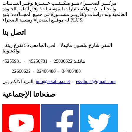
مركـــز الصحـــراء هــو مـكــتــب خــبــرة يوفــر البيـانــات
والتحـلـيــلات والاستشارات للمؤسسات؛ وفق أنظمة الجـودة
العالمية وله دراسات وتقاريــر منشــورة في جميع المجــالات؛ يتبع
له موقــع الصحراء ومنصة الصحراء PLUS.
اتصل بنا
المقر: شارع نيلسون مانيدلا - الحي الجامعي 56 تفرغ زينة -
انواكشوط
هاتف: 25000622 - 45250731 - 45255931
22660622 - 22406480 - 34406480
essahraa@gmail.com
-
info@essahraa.net
البريد الالكتروني:
صفحاتنا الإجتماعية