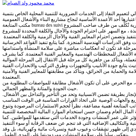
لي لتعميم النفاذ إلى الخدمات الضرورية للتنمية المحلية الخاص بتنمية
مكتب المتابعة bureau des suivi هيئة فنية واستشارية تُكلَّف من طرف صاحب المشروع (Maître d’Ouvrage) بمراقبة وتتبع تنفيذ الأشغال في الورشات، والتأكد من مطابقتها للمخططات والدراسات الفنية
 وفق الدراسات الهندسية المنجزة. كما يتابع تنفيذ القواعد الخرسانية
ة الأشغال للمخططات الهندسية والمعايير الفنية المعتمدة. كما يشرف
يتابع جودة الأنابيب والتجهيزات وطرق التركيب والانحدارات الفنية
 والحماية من الحرائق، ويتأكد من مطابقتها للمعايير الفنية والأمنية
المعتمدة.
هائية، مع الحرص على أن تكون الأشغال مطابقة للمواصفات المطلوبة من
حيث الجودة والمتانة والمظهر الجمالي.
جاز بطريقة تضمن الانسيابية وتحد من التأخير والتداخل بين الأشغال.
تب المتابعة أهمية مضاعفة، نظراً لحجم الاستثمارات المرصودة وتنوع
تؤثر على عمر المنشآت وجودة الخدمات التي ستقدمها للمواطنين. كما
ؤدي إلى ظهور تشققات وعيوب فنية وتسربات مائية وكهربائية، بل وقد
ينعكس سلباً على سلامة المنشآت ومردوديتها على المدى الطويل.