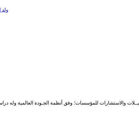
ولد 
حـلـيــلات والاستشارات للمؤسسات؛ وفق أنظمة الجـودة العالمية وله درا
المقر: شارع نيلسون مانيدلا - الحي الجامعي 56 تفرغ زينة - انواكشوط