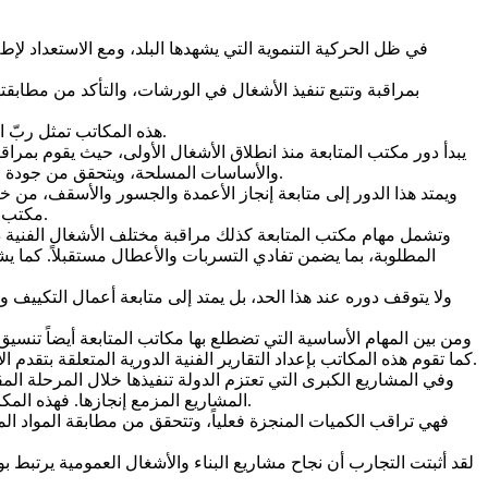
في ظل الحركية التنموية التي يشهدها البلد، ومع الاستعداد لإطل
هذه المكاتب تمثل ربّ العمل داخل الورشات، وتشكل عينه الفنية التي تراقب مختلف مراحل التنفيذ وتضمن احترام المعايير الفنية والآجال الزمنية والكلفة المعتمدة.
يبدأ دور مكتب المتابعة منذ انطلاق الأشغال الأولى، حيث يقوم بمراق
والأساسات المسلحة، ويتحقق من جودة الحديد والإسمنت ونسب الخلط وطرق المعالجة، لأن أي خلل في هذه المرحلة قد تكون له انعكاسات مباشرة على سلامة المنشأة واستدامتها.
ويمتد هذا الدور إلى متابعة إنجاز الأعمدة والجسور والأسقف، من 
مكتب المتابعة على مختلف الاختبارات الفنية الخاصة بالخرسانة والمواد المستعملة، ويتأكد من جاهزية كل مرحلة قبل الانتقال إلى المرحلة الموالية.
وتشمل مهام مكتب المتابعة كذلك مراقبة مختلف الأشغال الفنية د
المطلوبة، بما يضمن تفادي التسربات والأعطال مستقبلاً. كما يشر
ولا يتوقف دوره عند هذا الحد، بل يمتد إلى متابعة أعمال التكييف
ومن بين المهام الأساسية التي تضطلع بها مكاتب المتابعة أيضاً تنسي
كما تقوم هذه المكاتب بإعداد التقارير الفنية الدورية المتعلقة بتقدم الأشغال ونسب الإنجاز والإشكالات المطروحة، بما يساعد أصحاب المشاريع والجهات الوصية على اتخاذ القرارات المناسبة في الوقت المناسب.
وفي المشاريع الكبرى التي تعتزم الدولة تنفيذها خلال المرحلة ا
المشاريع المزمع إنجازها. فهذه المكاتب تُعدّ خط الدفاع الأول عن جودة الأشغال، كما تمثل أداة فعالة لحماية المال العام وضمان حسن استخدام الموارد المالية المخصصة للتنمية.
فهي تراقب الكميات المنجزة فعلياً، وتتحقق من مطابقة المواد ا
لقد أثبتت التجارب أن نجاح مشاريع البناء والأشغال العمومية يرتب