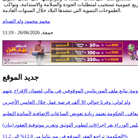
إن الاستثمار في مكاتب متابعة مؤهلة وذات خبرة يشكل رهاناً أساسياً لإنجاح البرامج التنموية الحالية والمستقبلية، وضمان إنجاز مشاريع عمومية تستجيب لمتطلبات الجودة والسلامة والاستدامة، وتواكب
الطموحات التنموية التي تنشدها البلاد خلال السنوات القادمة.
محمد محمود ولد الصيام
جمعة, 26/06/2026 - 11:19
جديد الموقع
مة: نتابع ملف الموريتانيين الموقوفين في مالي لضمان الإفراج عنهم
ولد لولي: وفرنا حوالي 30 ألف فرصة عمل خلال العامين الأخيرين
اف.. الحكومة تعتمد زيادة تعويض الساعات الإضافية لأساتذة التعليم
س الوزراء يقر إجراءات لتطوير التوثيق وتعزيز موثوقية العقود (بيان)
الحكومة: تراجع الفقر المدقع في موريتانيا من 12.8% إلى 11.2%