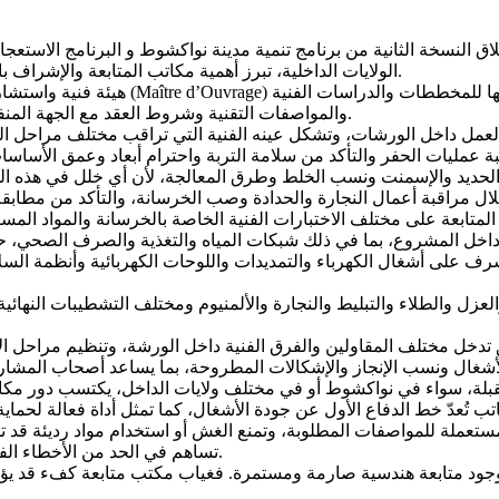
اق النسخة الثانية من برنامج تنمية مدينة نواكشوط و البرنامج الاستعجا
الولايات الداخلية، تبرز أهمية مكاتب المتابعة والإشراف باعتبارها أحد الأعمدة الأساسية لنجاح مشاريع البناء والأشغال العمومية.
والمواصفات التقنية وشروط العقد مع الجهة المنفذة ، مع السهر على احترام الجودة والآجال والكلفة المحددة للمشروع.
بة عمليات الحفر والتأكد من سلامة التربة واحترام أبعاد وعمق الأساسات
خلال مراقبة أعمال النجارة والحدادة وصب الخرسانة، والتأكد من مطابق
اخل المشروع، بما في ذلك شبكات المياه والتغذية والصرف الصحي، حيث 
ف على أشغال الكهرباء والتمديدات واللوحات الكهربائية وأنظمة السلامة
 والعزل والطلاء والتبليط والنجارة والألمنيوم ومختلف التشطيبات الن
ق تدخل مختلف المقاولين والفرق الفنية داخل الورشة، وتنظيم مراحل الإن
لمقبلة، سواء في نواكشوط أو في مختلف ولايات الداخل، يكتسب دور مكا
لمستعملة للمواصفات المطلوبة، وتمنع الغش أو استخدام مواد رديئة قد 
تساهم في الحد من الأخطاء الفنية والتكاليف الإضافية التي قد تنجم عن ضعف الرقابة أو سوء التنفيذ.
ط بوجود متابعة هندسية صارمة ومستمرة. فغياب مكتب متابعة كفء قد ي