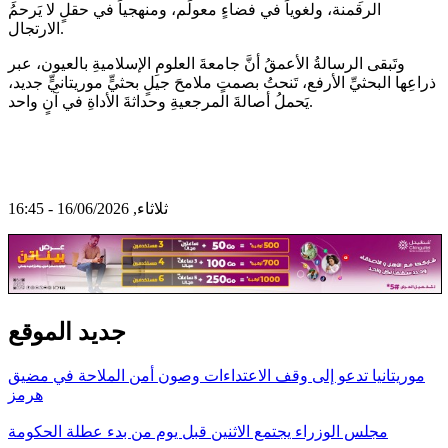
الرقمنة، ولغوياً في فضاءٍ معولَم، ومنهجياً في حقلٍ لا يَرحمُ
الارتجال.
وتَبقى الرسالةُ الأعمقُ أنَّ جامعةَ العلومِ الإسلاميةِ بالعيون، عبر
ذراعِها البحثيِّ الأرفع، تَنحتُ بصمتٍ ملامحَ جيلٍ بحثيٍّ موريتانيٍّ جديد،
يَحملُ أصالةَ المرجعيةِ وحداثةَ الأداةِ في آنٍ واحد.
ثلاثاء, 16/06/2026 - 16:45
جديد الموقع
موريتانيا تدعو إلى وقف الاعتداءات وصون أمن الملاحة في مضيق
هرمز
مجلس الوزراء يجتمع الاثنين قبل يوم من بدء عطلة الحكومة