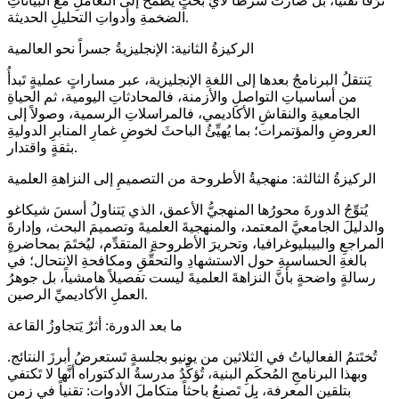
ترَفاً تقنياً، بل صارت شرطاً لأيِّ بحثٍ يَطمحُ إلى التعاملِ مع البياناتِ
الضخمةِ وأدواتِ التحليلِ الحديثة.
الركيزةُ الثانية: الإنجليزيةُ جسراً نحو العالمية
يَنتقلُ البرنامجُ بعدها إلى اللغةِ الإنجليزية، عبر مساراتٍ عمليةٍ تَبدأُ
من أساسياتِ التواصلِ والأزمنة، فالمحادثاتِ اليومية، ثم الحياةِ
الجامعيةِ والنقاشِ الأكاديمي، فالمراسلاتِ الرسمية، وصولاً إلى
العروضِ والمؤتمرات؛ بما يُهيِّئُ الباحثَ لخوضِ غمارِ المنابرِ الدوليةِ
بثقةٍ واقتدار.
الركيزةُ الثالثة: منهجيةُ الأطروحة من التصميمِ إلى النزاهةِ العلمية
يُتوِّجُ الدورةَ محورُها المنهجيُّ الأعمق، الذي يَتناولُ أسسَ شيكاغو
والدليلَ الجامعيَّ المعتمد، والمنهجيةَ العلميةَ وتصميمَ البحث، وإدارةَ
المراجعِ والبيبليوغرافيا، وتحريرَ الأطروحةِ المتقدِّم، ليُختَمَ بمحاضرةٍ
بالغةِ الحساسيةِ حول الاستشهادِ والتحقُّقِ ومكافحةِ الانتحال؛ في
رسالةٍ واضحةٍ بأنَّ النزاهةَ العلميةَ ليست تفصيلاً هامشياً، بل جوهرُ
العملِ الأكاديميِّ الرصين.
ما بعد الدورة: أثرٌ يَتجاوزُ القاعة
تُختَتمُ الفعالياتُ في الثلاثين من يونيو بجلسةٍ تَستعرضُ أبرزَ النتائج.
وبهذا البرنامجِ المُحكَمِ البنية، تُؤكِّدُ مدرسةُ الدكتوراه أنَّها لا تَكتفي
بتلقينِ المعرفة، بل تَصنعُ باحثاً متكاملَ الأدوات: تقنياً في زمنِ