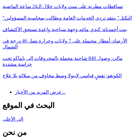
تساقطات مطرية على ست ولايات خلال الـ24 ساعة الماضية
"التكتل" ينتقد تردي الخدمات العامة ويطالب بمحاسبة المسؤولين
بنت أحمدناه: كيدي ماغه وجهة سياحية واعدة تستحق الاكتشاف
الأرصاد: أمطار محتملة على 7 ولايات وحرارة تصل 46 درجة في
الشمال
مالي: وصول 840 شاحنة محملة بالمحروقات إلى باماكو تحت
حراسة مشددة
الكونغو: تفشٍ قياسي لإيبولا وسط مخاوف من سلالة بلا علاج
عرض المزيد من الأخبار...
البحث في الموقع
إلى الأعلى
من نحن