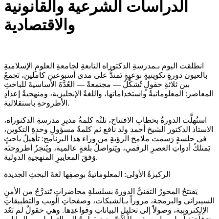
الدراسات الشرعية والقانونية
والاقتصادية
انطلقت اليوم بـمدرسةِ الدكتوراه التابعةِ لجامعةِ العلومِ الإسلاميةِ
بالعيون دورةٍ تكوينيةٍ نوعيةٍ تَمتدُّ على مدى أسبوعين كاملين، تَجمعُ
بين ثلاثةِ حقولٍ تُشكِّلُ — مجتمعةً — العُدَّةَ الأساسيةَ للباحثِ
المعاصر: المعلوماتيةُ واستخداماتها، واللغةُ الإنجليزية، ومنهجيةُ إعدادِ
الأطروحةِ باستقلالية.
استُهلَّت الدورةُ بخطابِ الافتتاح، تلتْه كلمةُ مديرِ مدرسةِ الدكتوراه،
الاستاذ الدكتور الشيخ أحمد ولد نافع ثم كلمةُ مسؤولِ وحدةِ التكوين،
في جلسةٍ رَسمت ملامحَ الرؤيةِ من وراء هذا البرنامج: تأهيلُ باحثٍ
يَمتلكُ أدواتِ العصرِ الرقمي، ويَتواصلُ بلغةٍ عالمية، ويُنجزُ أطروحتَه
وَفقَ المعاييرِ المنهجيةِ الدولية.
الركيزةُ الأولى: المعلوماتيةُ بوصفِها لغةَ البحثِ الجديدة
يَفتتحُ المحورُ التقنيُّ الدورةَ بسلسلةِ محاضراتٍ تَتدرَّجُ من الأمنِ
السيبراني والبرمجة، مروراً بـالشبكات، وصفحاتِ الويب والتطبيقاتِ
الإلكترونية، وصولاً إلى تحليلِ البياناتِ وقواعدِها. وهي حقولٌ لم تَعُد