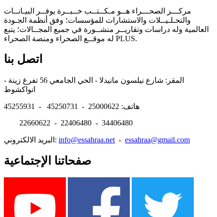
مركـــز الصحـــراء هــو مـكــتــب خــبــرة يوفــر البيـانــات
والتحـلـيــلات والاستشارات للمؤسسات؛ وفق أنظمة الجـودة
العالمية وله دراسات وتقاريــر منشــورة في جميع المجــالات؛ يتبع
له موقــع الصحراء ومنصة الصحراء PLUS.
اتصل بنا
المقر: شارع نيلسون مانيدلا - الحي الجامعي 56 تفرغ زينة -
انواكشوط
هاتف: 25000622 - 45250731 - 45255931
22660622 - 22406480 - 34406480
essahraa@gmail.com
-
info@essahraa.net
البريد الالكتروني:
صفحاتنا الإجتماعية