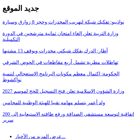
جديد الموقع
نواذيبو: تفكيك شبكة لتهريب المخدرات وحجز 8 زوارق وسيارة
وزارة التربية تعلن إلغاء امتحان ثمانية مترشحين في الدورة
التكميلية
أطار: الدرك يفكك شبكتي مخدرات ويوقف 13 مشتبها
تهاطلات مطرية تشمل أربع مقاطعات في الحوض الشرقي
الحكومة: اكتمال معظم مكونات البرنامج الاستعجالي لتنمية
نواكشوط
وزارة الشؤون الإسلامية تعلن فتح التسجيل للحج لموسم 2027
ولد أعمر يتسلم مهامه نقيبا للهيئة الوطنية للمحامين
اتفاقية لتوسعة مستشفى الصداقة ورفع طاقته الاستيعابية إلى 200
سرير
عرض المزيد من الأخبار...