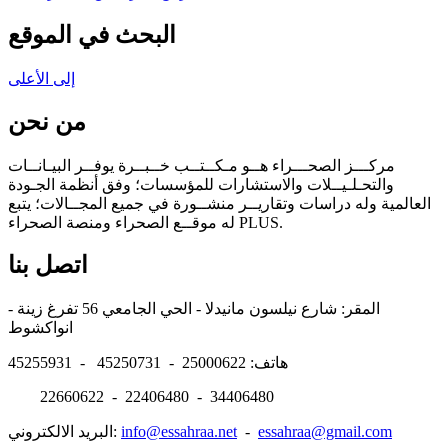
البحث في الموقع
إلى الأعلى
من نحن
مركـــز الصحـــراء هــو مـكــتــب خــبــرة يوفــر البيـانــات
والتحـلـيــلات والاستشارات للمؤسسات؛ وفق أنظمة الجـودة
العالمية وله دراسات وتقاريــر منشــورة في جميع المجــالات؛ يتبع
له موقــع الصحراء ومنصة الصحراء PLUS.
اتصل بنا
المقر: شارع نيلسون مانيدلا - الحي الجامعي 56 تفرغ زينة -
انواكشوط
هاتف: 25000622 - 45250731 - 45255931
22660622 - 22406480 - 34406480
essahraa@gmail.com
-
info@essahraa.net
البريد الالكتروني: