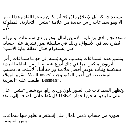
تستعد شركة أبل لإطلاق ما يُرجّح أن يكون منتجها القادم هذا العام،
ألا وهو سماعات رأس جديدة من علامة "بيتس" التجارية، المملوكة
لأبل.
شوهد نجم نادي برشلونة، لامين يامال، وهو يرتدي سماعات بيتس لم
تُطرح بعد في الأسواق، وذلك في سلسلة صور نشرها على حسابه
على إنستغرام خلال عطلة نهاية الأسبوع.
وتتميز هذه السماعات بتصميم فريد يُشبه إلى حدٍ ما سماعات رأس
آيربودز ماكس، بما في ذلك أذرع عصابة الرأس القابلة للتمديد
بسلاسة وثبات لتوفير أفضل ملائمة وراحة أثناء الاستخدام، بحسب
تقرير لموقع "MacRumors" المتخصص في أخبار التكنولوجيا،
اطلعت عليه "العربية Business".
وتظهر السماعات في الصور بلون وردي زاهٍ، مع شعار "بيتس" على
كل غطاء أذن، إضافة إلى منفذ USB-C على ما يبدو لشحن الجهاز.
صورة من حساب لامين يامال على إنستغرام تظهر فيها سماعات
بيتس الغامضة