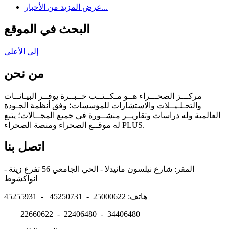
عرض المزيد من الأخبار...
البحث في الموقع
إلى الأعلى
من نحن
مركـــز الصحـــراء هــو مـكــتــب خــبــرة يوفــر البيـانــات
والتحـلـيــلات والاستشارات للمؤسسات؛ وفق أنظمة الجـودة
العالمية وله دراسات وتقاريــر منشــورة في جميع المجــالات؛ يتبع
له موقــع الصحراء ومنصة الصحراء PLUS.
اتصل بنا
المقر: شارع نيلسون مانيدلا - الحي الجامعي 56 تفرغ زينة -
انواكشوط
هاتف: 25000622 - 45250731 - 45255931
22660622 - 22406480 - 34406480