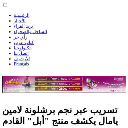
الرئيسية
الأخبار
بريد القراء
الساحل والصحراء
رأي حر
كتاب عرب
تكنولوجيا
اتصل بنا
الأرشيف
Français
تسريب عبر نجم برشلونة لامين
يامال يكشف منتج "أبل" القادم