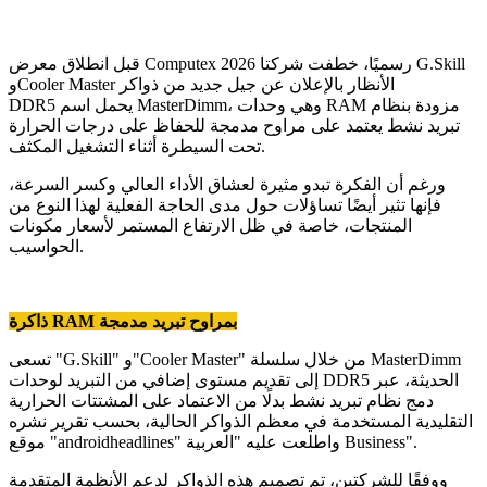
قبل انطلاق معرض Computex 2026 رسميًا، خطفت شركتا G.Skill
وCooler Master الأنظار بالإعلان عن جيل جديد من ذواكر
DDR5 يحمل اسم MasterDimm، وهي وحدات RAM مزودة بنظام
تبريد نشط يعتمد على مراوح مدمجة للحفاظ على درجات الحرارة
تحت السيطرة أثناء التشغيل المكثف.
ورغم أن الفكرة تبدو مثيرة لعشاق الأداء العالي وكسر السرعة،
فإنها تثير أيضًا تساؤلات حول مدى الحاجة الفعلية لهذا النوع من
المنتجات، خاصة في ظل الارتفاع المستمر لأسعار مكونات
الحواسيب.
ذاكرة RAM بمراوح تبريد مدمجة
تسعى "G.Skill" و"Cooler Master" من خلال سلسلة MasterDimm
إلى تقديم مستوى إضافي من التبريد لوحدات DDR5 الحديثة، عبر
دمج نظام تبريد نشط بدلًا من الاعتماد على المشتتات الحرارية
التقليدية المستخدمة في معظم الذواكر الحالية، بحسب تقرير نشره
موقع "androidheadlines" واطلعت عليه "العربية Business".
ووفقًا للشركتين، تم تصميم هذه الذواكر لدعم الأنظمة المتقدمة