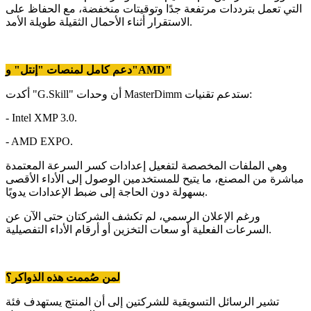
التي تعمل بترددات مرتفعة جدًا وتوقيتات منخفضة، مع الحفاظ على
الاستقرار أثناء الأحمال الثقيلة طويلة الأمد.
دعم كامل لمنصات "إنتل" و"AMD"
أكدت "G.Skill" أن وحدات MasterDimm ستدعم تقنيات:
- Intel XMP 3.0.
- AMD EXPO.
وهي الملفات المخصصة لتفعيل إعدادات كسر السرعة المعتمدة
مباشرة من المصنع، ما يتيح للمستخدمين الوصول إلى الأداء الأقصى
بسهولة دون الحاجة إلى ضبط الإعدادات يدويًا.
ورغم الإعلان الرسمي، لم تكشف الشركتان حتى الآن عن
السرعات الفعلية أو سعات التخزين أو أرقام الأداء التفصيلية.
لمن صُممت هذه الذواكر؟
تشير الرسائل التسويقية للشركتين إلى أن المنتج يستهدف فئة