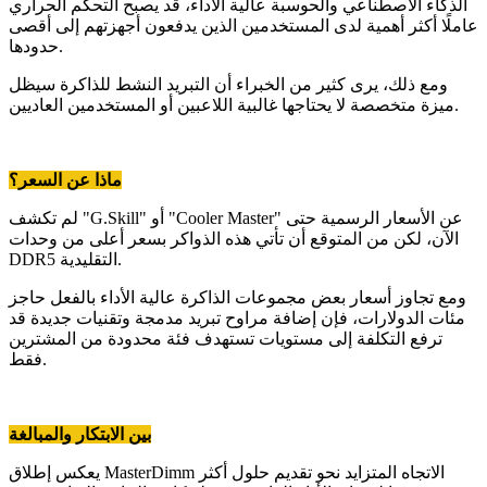
الذكاء الاصطناعي والحوسبة عالية الأداء، قد يصبح التحكم الحراري
عاملًا أكثر أهمية لدى المستخدمين الذين يدفعون أجهزتهم إلى أقصى
حدودها.
ومع ذلك، يرى كثير من الخبراء أن التبريد النشط للذاكرة سيظل
ميزة متخصصة لا يحتاجها غالبية اللاعبين أو المستخدمين العاديين.
ماذا عن السعر؟
لم تكشف "G.Skill" أو "Cooler Master" عن الأسعار الرسمية حتى
الآن، لكن من المتوقع أن تأتي هذه الذواكر بسعر أعلى من وحدات
DDR5 التقليدية.
ومع تجاوز أسعار بعض مجموعات الذاكرة عالية الأداء بالفعل حاجز
مئات الدولارات، فإن إضافة مراوح تبريد مدمجة وتقنيات جديدة قد
ترفع التكلفة إلى مستويات تستهدف فئة محدودة من المشترين
فقط.
بين الابتكار والمبالغة
يعكس إطلاق MasterDimm الاتجاه المتزايد نحو تقديم حلول أكثر