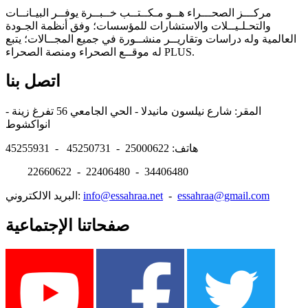
مركـــز الصحـــراء هــو مـكــتــب خــبــرة يوفــر البيـانــات
والتحـلـيــلات والاستشارات للمؤسسات؛ وفق أنظمة الجـودة
العالمية وله دراسات وتقاريــر منشــورة في جميع المجــالات؛ يتبع
له موقــع الصحراء ومنصة الصحراء PLUS.
اتصل بنا
المقر: شارع نيلسون مانيدلا - الحي الجامعي 56 تفرغ زينة -
انواكشوط
هاتف: 25000622 - 45250731 - 45255931
22660622 - 22406480 - 34406480
essahraa@gmail.com
-
info@essahraa.net
البريد الالكتروني:
صفحاتنا الإجتماعية