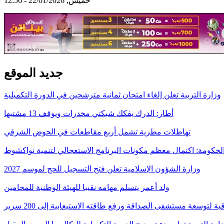
خميس, 22/01/2026 - 12:56
جديد الموقع
وزارة التربية تعلن إلغاء امتحان ثمانية مترشحين في الدورة التكميلية
أطار: الدرك يفكك شبكتي مخدرات ويوقف 13 مشتبها
تهاطلات مطرية تشمل أربع مقاطعات في الحوض الشرقي
لحكومة: اكتمال معظم مكونات البرنامج الاستعجالي لتنمية نواكشوط
وزارة الشؤون الإسلامية تعلن فتح التسجيل للحج لموسم 2027
ولد أعمر يتسلم مهامه نقيبا للهيئة الوطنية للمحامين
قية لتوسعة مستشفى الصداقة ورفع طاقته الاستيعابية إلى 200 سرير