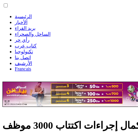
الرئيسية
الأخبار
بريد القراء
الساحل والصحراء
رأي حر
كتاب عرب
تكنولوجيا
اتصل بنا
الأرشيف
Français
راءات اكتتاب 3000 موظف