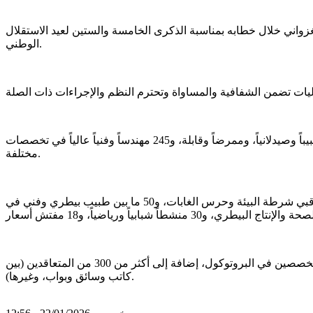
3 موظف، التي وعد بها الرئيس محمد ولد الشيخ الغزواني خلال خطابه بمناسبة الذكرى الخامسة والستين لعيد الاستقلال
الوطني.
وأوضح الوزير الأول أن من بين المكتتبين 40 قاضياً، 60 كاتب ضبط، ونفس العدد من القانونيين، و120 أستاذاً جامعياً، إضافة إلى 190 طبيباً وصيدلانياً، وممرضاً وقابلة، و245 مهندساً وفنياً عالياً في تخصصات
مختلفة.
ويشمل الاكتتاب 190 بين التخصصات المالية والاقتصادية والإحصائية، و270 ما بين ضباط ومراقبين ووكلاء الجمارك، و160 بين مفتشي ومراقبي شرطة البيئة وحرس الغابات، و50 ما بين طبيب بيطري وفني في
كما سيتم اكتتاب 170 من مكوني التعليم ما قبل المدرسي ومكوني مدارس الترقية الاجتماعية لذوي الإعاقة، و20 محرر إدارة، وعشرة متخصصين في البروتوكول، إضافة إلى أكثر من 300 من المتعاقدين (بين
كاتب وسائق وبواب، وغيرها).