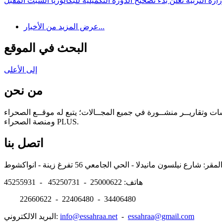
ارة التربية تعلن بدء تصحيح الدورة التكميلية للبكالوريا السبت المقبل
عرض المزيد من الأخبار...
البحث في الموقع
إلى الأعلى
من نحن
سات وتقاريــر منشــورة في جميع المجــالات؛ يتبع له موقــع الصحراء
ومنصة الصحراء PLUS.
اتصل بنا
هاتف: 25000622 - 45250731 - 45255931
22660622 - 22406480 - 34406480
essahraa@gmail.com
-
info@essahraa.net
البريد الالكتروني: