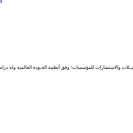
وز
حـلـيــلات والاستشارات للمؤسسات؛ وفق أنظمة الجـودة العالمية وله درا
المقر: شارع نيلسون مانيدلا - الحي الجامعي 56 تفرغ زينة - انواكشوط