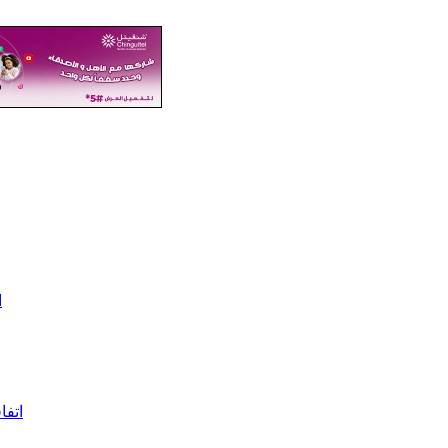
ا
اتفا