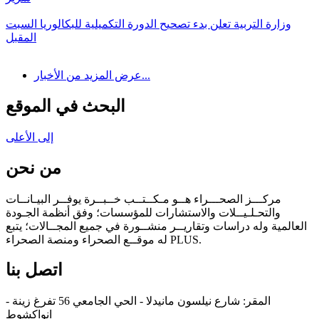
وزارة التربية تعلن بدء تصحيح الدورة التكميلية للبكالوريا السبت
المقبل
عرض المزيد من الأخبار...
البحث في الموقع
إلى الأعلى
من نحن
مركـــز الصحـــراء هــو مـكــتــب خــبــرة يوفــر البيـانــات
والتحـلـيــلات والاستشارات للمؤسسات؛ وفق أنظمة الجـودة
العالمية وله دراسات وتقاريــر منشــورة في جميع المجــالات؛ يتبع
له موقــع الصحراء ومنصة الصحراء PLUS.
اتصل بنا
المقر: شارع نيلسون مانيدلا - الحي الجامعي 56 تفرغ زينة -
انواكشوط