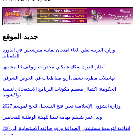
جديد الموقع
وزارة التربية تعلن إلغاء امتحان ثمانية مترشحين في الدورة
التكميلية
أطار: الدرك يفكك شبكتي مخدرات ويوقف 13 مشتبها
تهاطلات مطرية تشمل أربع مقاطعات في الحوض الشرقي
الحكومة: اكتمال معظم مكونات البرنامج الاستعجالي لتنمية
نواكشوط
وزارة الشؤون الإسلامية تعلن فتح التسجيل للحج لموسم 2027
ولد أعمر يتسلم مهامه نقيبا للهيئة الوطنية للمحامين
اتفاقية لتوسعة مستشفى الصداقة ورفع طاقته الاستيعابية إلى 200
سرير