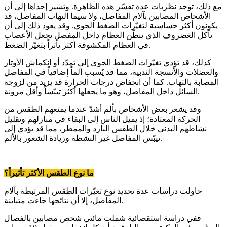
مع ذلك، توجد نظريات عدة تفسّر هذه الظاهرة. وتشير إحداها إلى أن
الأشخاص المصابين بآلام المفاصل، ولا سيما التهاب المفاصل، قد
يكونون أكثر حساسية لتغيّرات الضغط الجوي. وقد يعود ذلك إلى أن
تآكل الغضروف الذي يبطّن العظام داخل المفصل يجعل الأعصاب
في العظام المكشوفة أكثر تأثراً بتغيّر الضغط.
كذلك، قد تؤدي تغيّرات الضغط الجوي إلى تمدّد أو انكماش الأوتار
والعضلات والأنسجة الندبية، مما قد يُسبب ألماً إضافياً في المفاصل
المصابة بالتهاب. كما أن انخفاض درجات الحرارة قد يزيد من لزوجة
السائل داخل المفاصل، وهو ما يجعلها أكثر تيبّساً وأقل مرونة.
وقد يشعر بعض الأشخاص بألم أشدّ عندما يمنعهم الطقس من
الحركة المعتادة؛ إذ يميل الناس إلى البقاء في منازلهم وتقليل
نشاطهم البدني خلال الطقس البارد والممطر، مما قد يؤدي إلى
تيبّس المفاصل غير النشطة وزيادة الشعور بالألم.
ما نوع الطقس الأكثر تأثيراً؟
حاولت دراسات عدة تحديد نوع تغيّرات الطقس المرتبطة بآلام
المفاصل، إلا أن نتائجها جاءت متباينة.
ففي دراسة استقصائية شملت مائتي شخص مصابين بالفصال