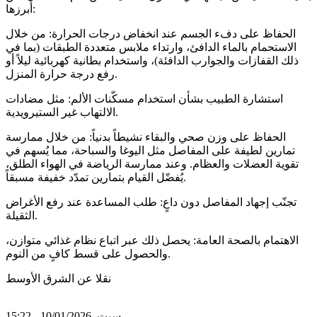
أبرزها:
الحفاظ على دفء الجسم عند انخفاض درجات الحرارة: من خلال
الاستحمام بالماء الدافئ، وارتداء ملابس متعددة الطبقات (بما في
ذلك القفازات والجوارب الدافئة)، واستخدام بطانية كهربائية ليلاً أو
رفع درجة حرارة المنزل.
استشارة الطبيب بشأن استخدام مسكّنات الألم: مثل مضادات
الالتهاب غير الستيرويدية.
الحفاظ على وزن صحي والبقاء نشيطاً بدنياً: من خلال ممارسة
تمارين لطيفة على المفاصل مثل اليوغا والسباحة، مما يُسهم في
تقوية العضلات والعظام. وعند ممارسة الرياضة في الهواء الطلق،
يُفضّل القيام بتمارين تمدّد خفيفة مسبقاً.
تجنّب إجهاد المفاصل دون داعٍ: طلب المساعدة عند رفع الأغراض
الثقيلة.
الاهتمام بالصحة العامة: يحصل ذلك عبر اتباع نظام غذائي متوازن،
والحصول على قسط كافٍ من النوم.
نقلا عن الشرق الأوسط
سبت, 10/01/2026 - 15:22