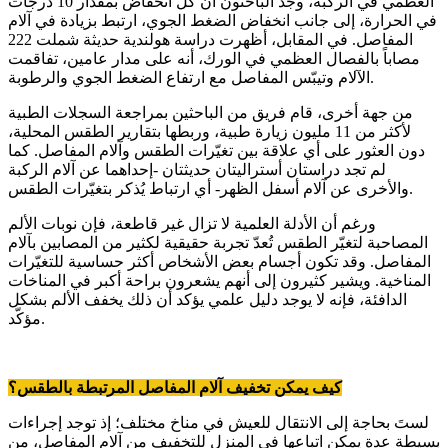
العظمي في الركبة، وجد الباحثون أن كل انخفاض بمقدار 10 درجات
في الحرارة، إلى جانب انخفاض الضغط الجوي، ارتبط بزيادة في آلام
المفاصل. في المقابل، أظهرت دراسة هولندية حديثة شملت 222
مصاباً بالفصال العظمي في الورك، أنه على مدار عامين، تفاقمت
الآلام وتيبّس المفاصل مع ارتفاع الضغط الجوي والرطوبة.
من جهة أخرى، قام فريق من الباحثين بمراجعة السجلات الطبية
لأكثر من 11 مليون زيارة طبية، وربطها بتقارير الطقس المحلية،
دون العثور على أي علاقة بين تغيّرات الطقس وآلام المفاصل. كما
لم تجد دراستان أستراليتان حديثتان -إحداهما عن آلام الركبة
والأخرى عن آلام أسفل الظهر- أي ارتباط يُذكر بتغيّرات الطقس.
ورغم أن الأدلة العلمية لا تزال غير قاطعة، فإن نوبات الألم
المصاحبة لتغيّر الطقس تُعدّ تجربة حقيقية لكثير من المصابين بآلام
المفاصل. وقد تكون أجسام بعض الأشخاص أكثر حساسية للتغيّرات
المناخية. ويشير كثيرون إلى أنهم يشعرون براحة أكبر في المناخات
الدافئة، فإنه لا يوجد دليل علمي يؤكد أن ذلك يخفف الألم بشكل
مؤكّد.
كيف يمكن تخفيف آلام المفاصل المرتبطة بالطقس؟
لستَ بحاجة إلى الانتقال للعيش في مناخ مختلف؛ إذ توجد إجراءات
بسيطة عدة يمكن اتباعها في المنزل للتخفيف من آلام المفاصل، من