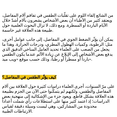
من الشائع إلقاء اللوم على تقلّبات الطقس في تفاقم آلام المفاصل،
ويعتقد كثير من الأطباء أن بعض الأشخاص يشعرون بآلام أشدّ خلال
الأيام الباردة أو الممطرة. ومع ذلك، لا تزال البحوث العلمية حول
طبيعة هذه العلاقة غير حاسمة.
يمكن أن يؤثّر الضغط الجوي في المفاصل، إلى جانب عوامل أخرى،
مثل: الرطوبة، وكميات الهطول المطري، ودرجات الحرارة. وهذا ما
يجعل من الصعب على العلماء تحديد العامل المناخي الدقيق الذي
يدفع بعض الأشخاص إلى الإبلاغ عن زيادة الألم عندما يكون الطقس
بارداً أو ممطراً أو رطباً، وذلك حسب موقع «ويب ميد».
كيف يؤثّر الطقس في المفاصل؟
على مرّ السنوات، أجرى العلماء دراسات كثيرة حول العلاقة بين آلام
المفاصل والطقس، ولكنهم لم يتمكّنوا حتى الآن من الجزم بطبيعة
هذه العلاقة بشكل قاطع. ويعود جزء من الإشكالية إلى منهجية بعض
الدراسات؛ إذ اعتمد كثير منها على استطلاعات رأي شملت أعداداً
محدودة من المشاركين، وهي ليست وسيلة دقيقة لقياس
الارتباطات الطبية.