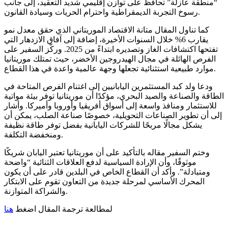
“منطقة عازلة” تحافظ على توازن إقليمي شديد التعقيد، إلى جانب
رسوخ التجربة الديمقراطية واحترام الحريات وسيادة القانون.
كما تناول المقال متانة الاقتصاد الموريتاني الذي حقق معدل نمو
يقارب 6% خلال السنوات الأخيرة، إضافة إلى آفاق الازدهار التي
تفتحها اكتشافات الغاز وتصديره ابتداءً من 2025. وركّز السفير على
الفرص الهائلة في مجال الهيدروجين الأخضر، حيث تمتلك موريتانيا
موارد طبيعية استثنائية تجعلها وجهة عالمية واعدة في هذا القطاع.
ودعا ولد كبد المستثمرين اليابانيين إلى اغتنام الفرص المتاحة في
الطاقة والصناعة والصيد البحري، مؤكدًا أن موريتانيا توفر بيئة مواتية
للاستثمار ومنافذ واسعة إلى أسواق أفريقيا وأوروبا وأميركا. وأشار
إلى أن تطوير الصناعات التحويلية، خصوصًا صناعة الصلب، يمكن أن
يشكل مجالًا مربحًا للشركات اليابانية بفضل توفر طاقة نظيفة
ومنخفضة التكلفة.
وختم السفير مقاله بالتأكيد على أن موريتانيا تعتبر اليابان شريكًا
موثوقًا، وأن الإرادة السياسية لدفع العلاقات الثنائية “واضحة
ومتبادلة”. وأكد أن القطاع الخاص في البلدين قادر على أن يكون
المحرك الأساسي لمرحلة جديدة من التعاون تقوم على الابتكار
والشراكة المتوازنة.
لمطالعة ترجمة المقال اضغط
هنا