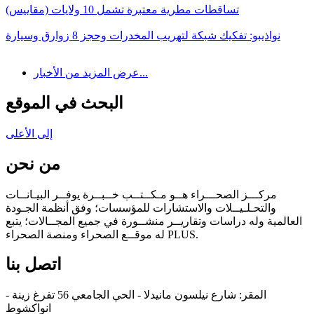
تساقطات مطرية معتبرة تشمل 10 ولايات (مقاييس)
نواذيبو: تفكيك شبكة لتهريب المخدرات وحجز 8 زوارق وسيارة
عرض المزيد من الأخبار...
البحث في الموقع
إلى الأعلى
من نحن
مركـــز الصحـــراء هــو مـكــتــب خــبــرة يوفــر البيـانــات
والتحـلـيــلات والاستشارات للمؤسسات؛ وفق أنظمة الجـودة
العالمية وله دراسات وتقاريــر منشــورة في جميع المجــالات؛ يتبع
له موقــع الصحراء ومنصة الصحراء PLUS.
اتصل بنا
المقر: شارع نيلسون مانيدلا - الحي الجامعي 56 تفرغ زينة -
انواكشوط