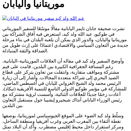
موريتانيا واليابان
نشرت صحيفة جابان تايمز اليابانية مقالًا موسّعًا للسفير الموريتاني
في طوكيو، عبد الله ولد كبد، استعرض فيه آفاق الشراكة بين
موريتانيا واليابان، والدور الذي يمكن أن يلعبه البلدان في بناء مرحلة
جديدة من التعاون السياسي والاقتصادي اعتمادًا على إرث طويل من
الصداقة والثقة المتبادلة.
وأوضح السفير ولد كبد في مقاله أن العلاقات الموريتانية–اليابانية،
رغم المسافة الجغرافية الكبيرة بين البلدين، قامت على قيم
مشتركة ومواقف متقاربة، وانتقلت من تعاون يتركز على قطاع
الصيد البحري إلى شراكة متعددة المجالات. وأشار إلى أن زيارة
الرئيس محمد ولد الشيخ الغزواني لليابان في أغسطس الماضي،
للمشاركة في مؤتمر طوكيو الدولي التاسع للتنمية الأفريقية (تيكاد)،
أعادت زخمًا جديدًا للعلاقات الثنائية، وأسست لرؤية مشتركة مع
رئيس الوزراء الياباني آنذاك شيجيرو إيشيبا حول مستقبل التعاون
بين البلدين.
وسلّط ولد كبد الضوء على الموقع الجيوسياسي لموريتانيا، بوصفها
نقطة التقاء بين المغرب العربي وغرب أفريقيا ومنطقة الساحل،
ومركز استقرار داخل محيط إقليمي مضطرب. وأكد أن البلاد تمثل