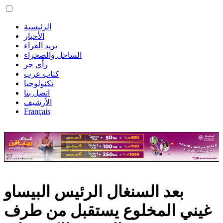
الرئيسية
الأخبار
بريد القراء
الساحل والصحراء
رأي حر
كتاب عرب
تكنولوجيا
اتصل بنا
الأرشيف
Français
بعد السنغال الرئيس البيساو
غيني المخلوع يستقبل من طرف