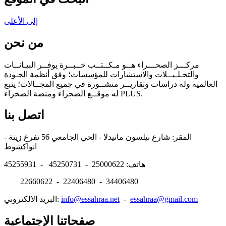
إلى الأعلى
من نحن
مركـــز الصحـــراء هــو مـكــتــب خــبــرة يوفــر البيـانــات
والتحـلـيــلات والاستشارات للمؤسسات؛ وفق أنظمة الجـودة
العالمية وله دراسات وتقاريــر منشــورة في جميع المجــالات؛ يتبع
له موقــع الصحراء ومنصة الصحراء PLUS.
اتصل بنا
المقر: شارع نيلسون مانيدلا - الحي الجامعي 56 تفرغ زينة -
انواكشوط
هاتف: 25000622 - 45250731 - 45255931
22660622 - 22406480 - 34406480
essahraa@gmail.com
-
info@essahraa.net
البريد الالكتروني:
صفحاتنا الإجتماعية