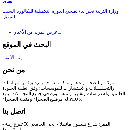
سرير
وزارة التربية تعلن بدء تصحيح الدورة التكميلية للبكالوريا السبت
المقبل
عرض المزيد من الأخبار...
البحث في الموقع
إلى الأعلى
من نحن
مركـــز الصحـــراء هــو مـكــتــب خــبــرة يوفــر البيـانــات
والتحـلـيــلات والاستشارات للمؤسسات؛ وفق أنظمة الجـودة
العالمية وله دراسات وتقاريــر منشــورة في جميع المجــالات؛ يتبع
له موقــع الصحراء ومنصة الصحراء PLUS.
اتصل بنا
المقر: شارع نيلسون مانيدلا - الحي الجامعي 56 تفرغ زينة -
انواكشوط