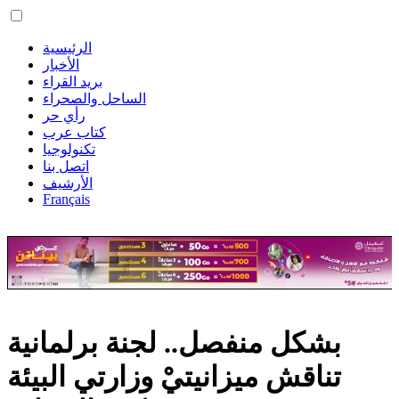
الرئيسية
الأخبار
بريد القراء
الساحل والصحراء
رأي حر
كتاب عرب
تكنولوجيا
اتصل بنا
الأرشيف
Français
بشكل منفصل.. لجنة برلمانية
تناقش ميزانيتيْ وزارتي البيئة