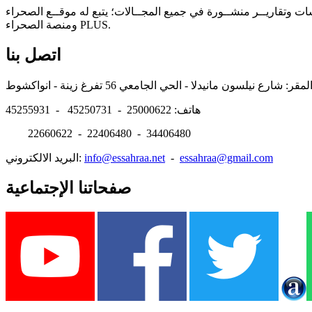
سات وتقاريــر منشــورة في جميع المجــالات؛ يتبع له موقــع الصحراء
ومنصة الصحراء PLUS.
اتصل بنا
هاتف: 25000622 - 45250731 - 45255931
22660622 - 22406480 - 34406480
essahraa@gmail.com
-
info@essahraa.net
البريد الالكتروني:
صفحاتنا الإجتماعية