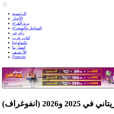
الرئيسية
الأخبار
بريد القراء
الساحل والصحراء
رأي حر
كتاب عرب
تكنولوجيا
اتصل بنا
الأرشيف
Français
2026 (انفوغراف)