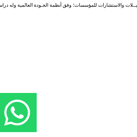
حـلـيــلات والاستشارات للمؤسسات؛ وفق أنظمة الجـودة العالمية وله درا
المقر: شارع نيلسون مانيدلا - الحي الجامعي 56 تفرغ زينة - انواكشوط