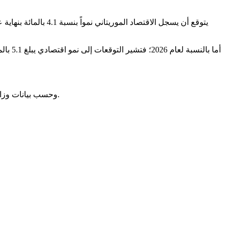
وحسب بيانات وزارة المالية، بلغت المديونية العامة للبلاد 191 مليار أوقية جديدة في منتصف 2025، منها 161.3 مليار أوقية (ما يعادل 84 بالمائة) مديونية خارجية.