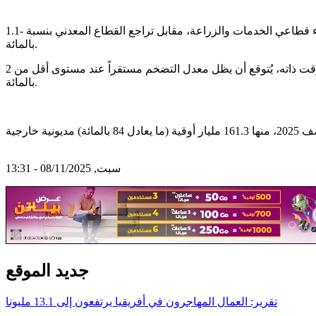
يتوقع أن يسجل الاقتصاد الموريتاني نمواً بنسبة 4.1 بالمائة بنهاية عام 2025، متجاوزاً التوقعات السابقة، ويُعزى ذلك بشكل رئيسي إلى أداء قطاعي الخدمات والزراعة، مقابل تراجع القطاع المعدني بنسبة -1.1
بالمائة.
أما بالنسبة لعام 2026؛ فتشير التوقعات إلى نمو اقتصادي يبلغ 5.1 بالمائة مع تحسن أداء القطاع الاستخراجي، مدعوماً ببدء إنتاج الغاز. في الوقت ذاته، يُتوقع أن يظل معدل التضخم مستقراً عند مستوى أقل من 2
بالمائة.
سبت, 08/11/2025 - 13:31
جديد الموقع
تقرير: العمال المهاجرون في أفريقيا يرتفعون إلى 13.1 مليونا