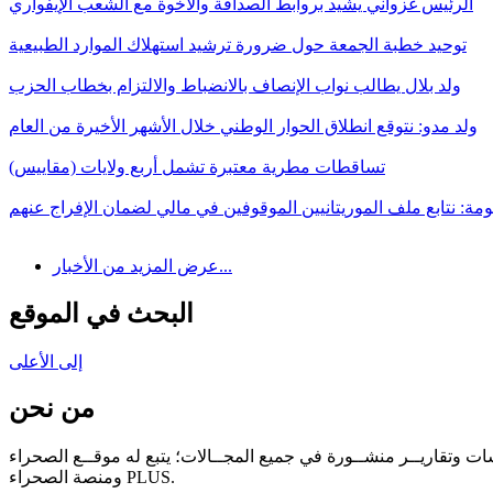
الرئيس غزواني يشيد بروابط الصداقة والأخوة مع الشعب الإيفواري
توحيد خطبة الجمعة حول ضرورة ترشيد استهلاك الموارد الطبيعية
ولد بلال يطالب نواب الإنصاف بالانضباط والالتزام بخطاب الحزب
ولد مدو: نتوقع انطلاق الحوار الوطني خلال الأشهر الأخيرة من العام
تساقطات مطرية معتبرة تشمل أربع ولايات (مقاييس)
مة: نتابع ملف الموريتانيين الموقوفين في مالي لضمان الإفراج عنهم
عرض المزيد من الأخبار...
البحث في الموقع
إلى الأعلى
من نحن
سات وتقاريــر منشــورة في جميع المجــالات؛ يتبع له موقــع الصحراء
ومنصة الصحراء PLUS.