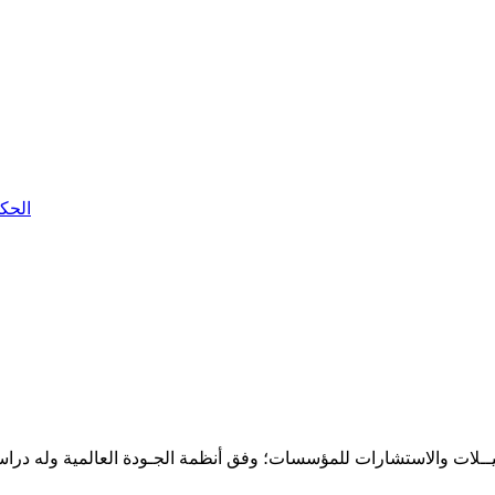
الحكو
حـلـيــلات والاستشارات للمؤسسات؛ وفق أنظمة الجـودة العالمية وله درا