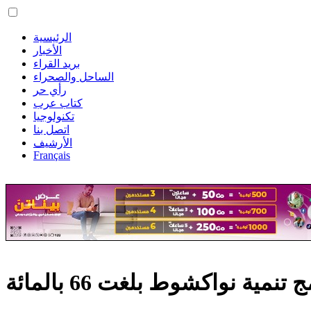
الرئيسية
الأخبار
بريد القراء
الساحل والصحراء
رأي حر
كتاب عرب
تكنولوجيا
اتصل بنا
الأرشيف
Français
نمية نواكشوط بلغت 66 بالمائة