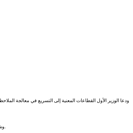
‎وشدد ولد أجاي على أهمية تعزيز آليات المتابعة والمراقبة الميدانية، بما يضمن تحسين أداء المشاريع، والالتزام بالمعايير الفنية والجودة المطلوبة.