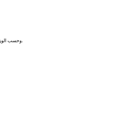
وحسب الوزارة الأولى؛ أظهرت التقارير المقدمة أن وتيرة التنفيذ عرفت تحسناً رغم بعض التأثيرات الناتجة عن التساقطات المطرية خلال فصل الخريف.