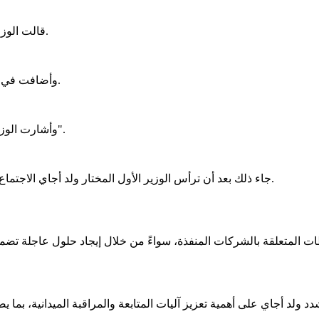
قالت الوزارة الأولى إن نسبة إنجاز برنامج تنمية مدينة نواكشوط بلغت 66 بالمائة.
وأضافت في منشور على فيسبوك، أن نسبة الآجال المستنفدة لم تتجاوز 56 بالمائة.
وأشارت الوزارة الأولى إلى أن هذه المعطيات "تعكس أداءً إيجابياً في تقدم الأشغال".
‎جاء ذلك بعد أن ترأس الوزير الأول المختار ولد أجاي الاجتماع الدوري للجنة الوزارية المكلفة بمتابعة المشاريع الكبرى، اليوم الاثنين.