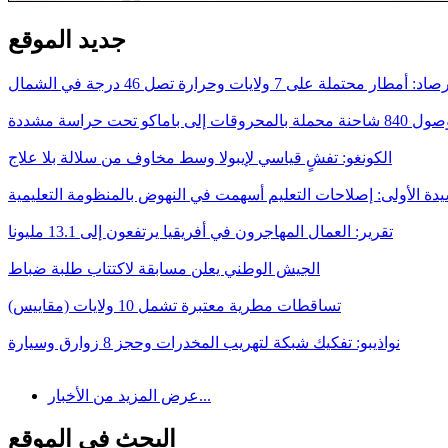
جديد الموقع
د: أمطار محتملة على 7 ولايات وحرارة تصل 46 درجة في الشمال
ات إلى باماكو تحت حراسة مشددة
الكونغو: تفشٍ قياسي لإيبولا وسط مخاوف من سلالة بلا علاج
يدة الأولى: إصلاحات التعليم أسهمت في النهوض بالمنظومة التعليمية
تقرير: العمال المهاجرون في أفريقيا يرتفعون إلى 13.1 مليونا
الجيش الوطني يعلن مسابقة لاكتتاب طلبة ضباط
تساقطات مطرية معتبرة تشمل 10 ولايات (مقاييس)
نواذيبو: تفكيك شبكة لتهريب المخدرات وحجز 8 زوارق وسيارة
عرض المزيد من الأخبار...
البحث في الموقع