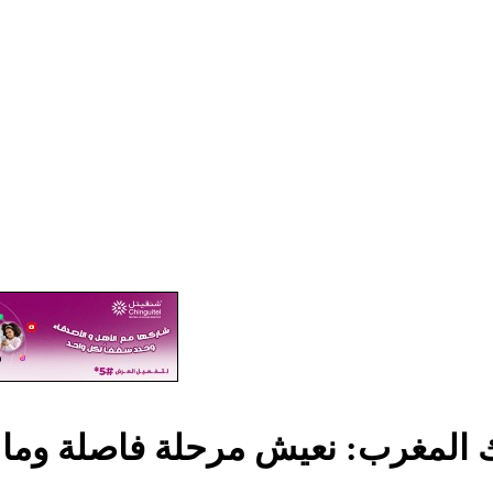
لمغرب: نعيش مرحلة فاصلة وما بعد الـ 31 أكتوبر لن يكو