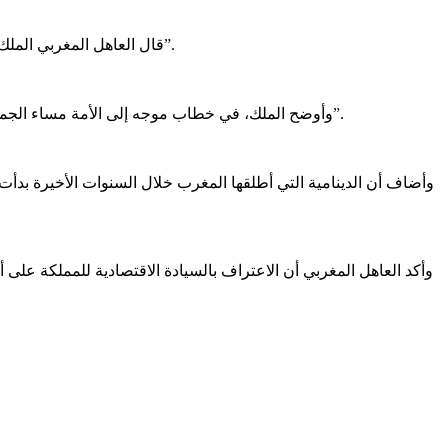
قال العاهل المغربي الملك محمد السادس إن المملكة تعيش مرحلة فاصلة ومنعطفاً حاسماً في تاريخها الحديث، مؤكداً أن “هناك ما قبل 31 أكتوبر 2025، وهناك ما بعده”.
وأوضح الملك، في خطاب موجه إلى الأمة مساء الجمعة، أن الوقت قد حان لبناء “المغرب الموحد من طنجة إلى لكويرة”، مؤكداً أن “لا أحد سيتطاول على حقوق المملكة أو على حدودها التاريخية”.
وأضاف أن الدينامية التي أطلقها المغرب خلال السنوات الأخيرة بدأت 
وأكد العاهل المغربي أن الاعتراف بالسيادة الاقتصادية للمملكة على أق