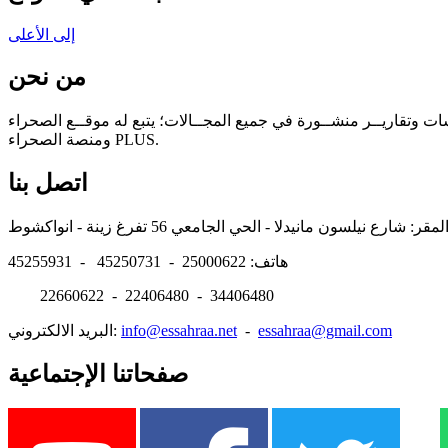
إلى الأعلى
من نحن
سات وتقاريــر منشــورة في جميع المجــالات؛ يتبع له موقــع الصحراء
ومنصة الصحراء PLUS.
اتصل بنا
هاتف: 25000622 - 45250731 - 45255931
22660622 - 22406480 - 34406480
essahraa@gmail.com
-
info@essahraa.net
البريد الالكتروني:
صفحاتنا الإجتماعية