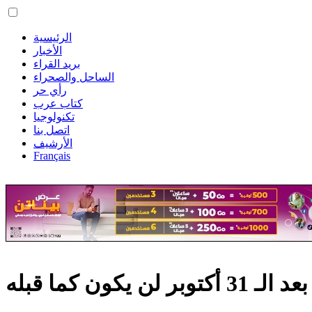
الرئيسية
الأخبار
بريد القراء
الساحل والصحراء
رأي حر
كتاب عرب
تكنولوجيا
اتصل بنا
الأرشيف
Français
ن كما قبله