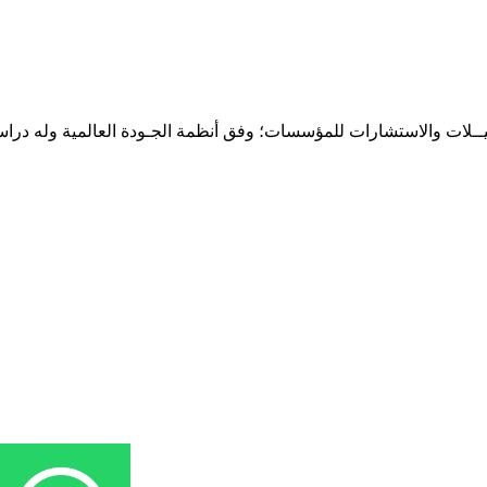
حـلـيــلات والاستشارات للمؤسسات؛ وفق أنظمة الجـودة العالمية وله درا
المقر: شارع نيلسون مانيدلا - الحي الجامعي 56 تفرغ زينة - انواكشوط