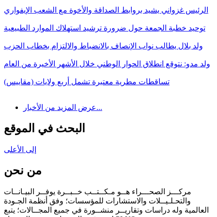
الرئيس غزواني يشيد بروابط الصداقة والأخوة مع الشعب الإيفواري
توحيد خطبة الجمعة حول ضرورة ترشيد استهلاك الموارد الطبيعية
ولد بلال يطالب نواب الإنصاف بالانضباط والالتزام بخطاب الحزب
ولد مدو: نتوقع انطلاق الحوار الوطني خلال الأشهر الأخيرة من العام
تساقطات مطرية معتبرة تشمل أربع ولايات (مقاييس)
عرض المزيد من الأخبار...
البحث في الموقع
إلى الأعلى
من نحن
مركـــز الصحـــراء هــو مـكــتــب خــبــرة يوفــر البيـانــات
والتحـلـيــلات والاستشارات للمؤسسات؛ وفق أنظمة الجـودة
العالمية وله دراسات وتقاريــر منشــورة في جميع المجــالات؛ يتبع