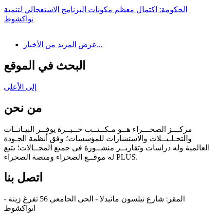
الحكومة: اكتمال معظم مكونات البرنامج الاستعجالي لتنمية
نواكشوط
عرض المزيد من الأخبار...
البحث في الموقع
إلى الأعلى
من نحن
مركـــز الصحـــراء هــو مـكــتــب خــبــرة يوفــر البيـانــات
والتحـلـيــلات والاستشارات للمؤسسات؛ وفق أنظمة الجـودة
العالمية وله دراسات وتقاريــر منشــورة في جميع المجــالات؛ يتبع
له موقــع الصحراء ومنصة الصحراء PLUS.
اتصل بنا
المقر: شارع نيلسون مانيدلا - الحي الجامعي 56 تفرغ زينة -
انواكشوط