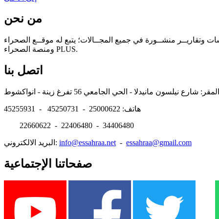
من نحن
سات وتقاريــر منشــورة في جميع المجــالات؛ يتبع له موقــع الصحراء
ومنصة الصحراء PLUS.
اتصل بنا
هاتف: 25000622 - 45250731 - 45255931
22660622 - 22406480 - 34406480
essahraa@gmail.com
-
info@essahraa.net
البريد الالكتروني:
صفحاتنا الإجتماعية