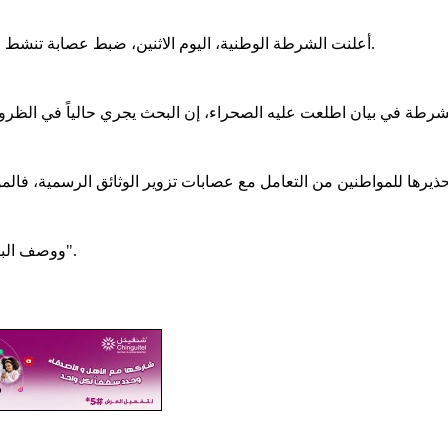
أعلنت الشرطة الوطنية، اليوم الاثنين، ضبط عصابة تنشط في مجال تزوير الوثائق الرسمية، كان من ضحاياها عدد من المواطنين.
ووصف البيان أن "المتعامل مع السماسرة والمتحايلين يعتبر شريكا في الجريمة".