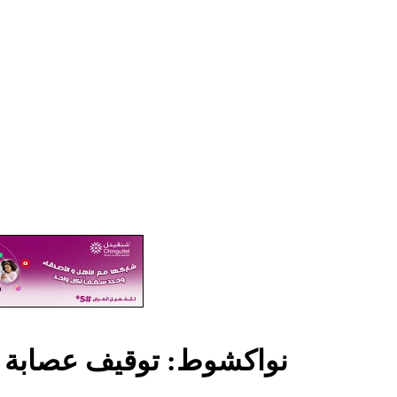
نواكشوط: توقيف عصابة م