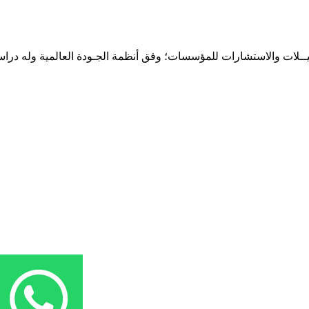
حـلـيــلات والاستشارات للمؤسسات؛ وفق أنظمة الجـودة العالمية وله درا
المقر: شارع نيلسون مانيدلا - الحي الجامعي 56 تفرغ زينة - انواكشوط