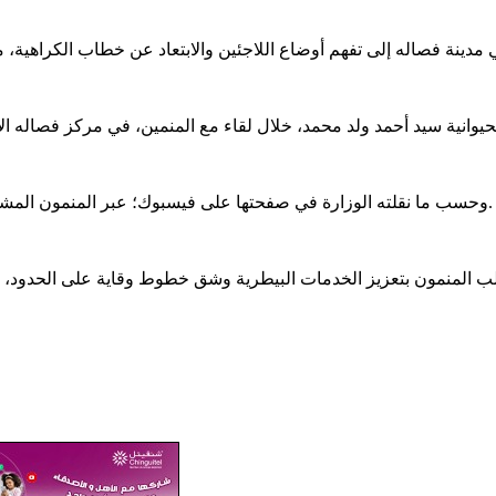
وحسب ما نقلته الوزارة في صفحتها على فيسبوك؛ عبر المنمون المشاركون في الاجتماع عن استيائهم من استغلال البيئة عبر قطع الأشجار.