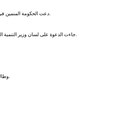
دعت الحكومة المنمين في مدينة فصاله إلى تفهم أوضاع اللاجئين والابتعاد عن خطاب الكراهية، مؤكدة في الوقت ذاته على أهمية الوقاية الجادة من الحرائق الموسمية.
جاءت الدعوة على لسان وزير التنمية الحيوانية سيد أحمد ولد محمد، خلال لقاء مع المنمين، في مركز فصاله الإداري، مساء الجمعة، في إطار الحملة الوطنية للتحسيس ضد الحرائق.
وطالب المنمون بتعزيز الخدمات البيطرية وشق خطوط وقاية على الحدود، وأخذ الضغط الناتج عن توافد السكان والحيوانات من مالي في الاعتبار.