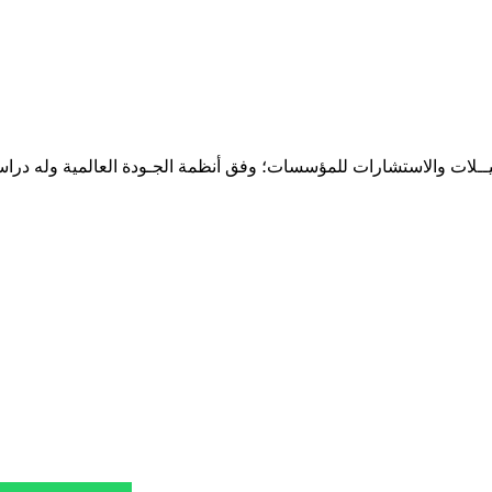
حـلـيــلات والاستشارات للمؤسسات؛ وفق أنظمة الجـودة العالمية وله درا
المقر: شارع نيلسون مانيدلا - الحي الجامعي 56 تفرغ زينة - انواكشوط