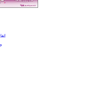
اتفا
وز