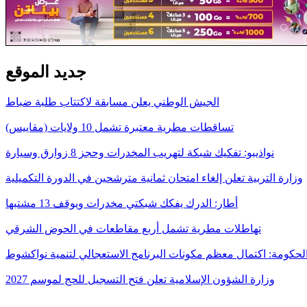
جديد الموقع
الجيش الوطني يعلن مسابقة لاكتتاب طلبة ضباط
تساقطات مطرية معتبرة تشمل 10 ولايات (مقاييس)
نواذيبو: تفكيك شبكة لتهريب المخدرات وحجز 8 زوارق وسيارة
وزارة التربية تعلن إلغاء امتحان ثمانية مترشحين في الدورة التكميلية
أطار: الدرك يفكك شبكتي مخدرات ويوقف 13 مشتبها
تهاطلات مطرية تشمل أربع مقاطعات في الحوض الشرقي
لحكومة: اكتمال معظم مكونات البرنامج الاستعجالي لتنمية نواكشوط
وزارة الشؤون الإسلامية تعلن فتح التسجيل للحج لموسم 2027