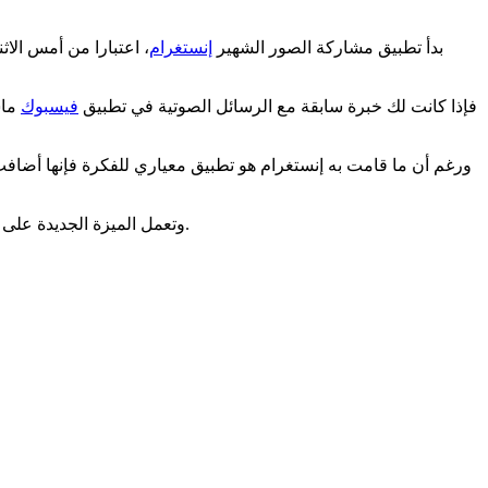
بدأ تطبيق مشاركة الصور الشهير
إنستغرام
، اعتبارا من أمس ال
فإذا كانت لك خبرة سابقة مع الرسائل الصوتية في تطبيق
فيسبوك
ماس
ورغم أن ما قامت به إنستغرام هو تطبيق معياري للفكرة فإنها أضاف
وتعمل الميزة الجديدة على أجهزة آي أو أس وأندرويد، وفقا لموقع تك كرنتش المعني بشؤون التقنية، الذي يقول إن مدة الرسالة الصوتية يمكن أن تصل إلى دقيقة واحدة.