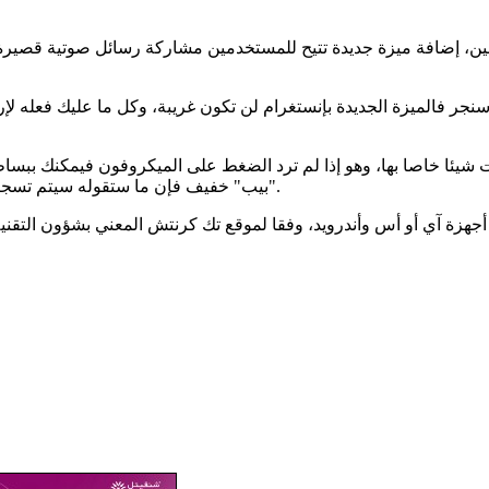
اثنين، إضافة ميزة جديدة تتيح للمستخدمين مشاركة رسائل صوتية قصير
نجر فالميزة الجديدة بإنستغرام لن تكون غريبة، وكل ما عليك فعله 
ت شيئا خاصا بها، وهو إذا لم ترد الضغط على الميكروفون فيمكنك ببسا
"بيب" خفيف فإن ما ستقوله سيتم تسجيله تلقائيا، ويتبقى عليك فقط النظر إلى هاتفك والنقر على زر الإرسال.