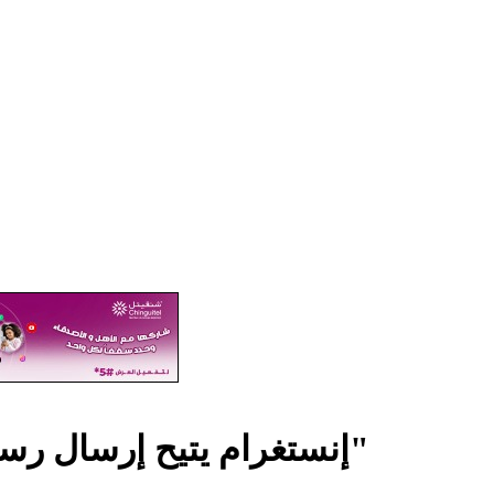
إنستغرام يتيح إرسال رسائل صوتية بأسلوب "الووكي توكي"