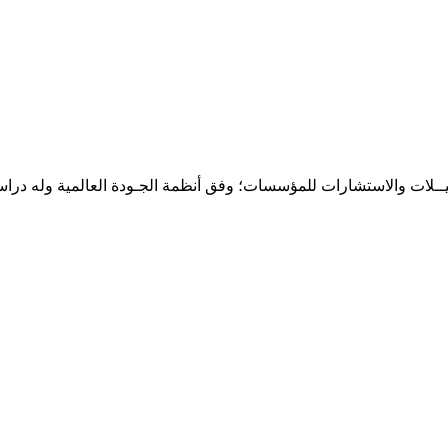
حـلـيــلات والاستشارات للمؤسسات؛ وفق أنظمة الجـودة العالمية وله درا
المقر: شارع نيلسون مانيدلا - الحي الجامعي 56 تفرغ زينة - انواكشوط